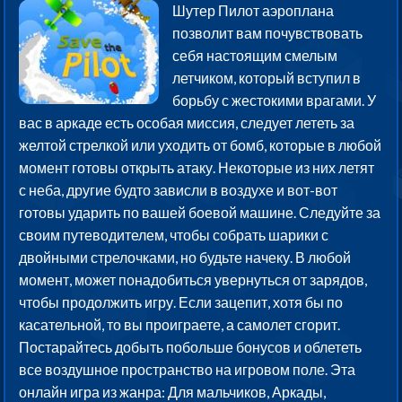
Шутер Пилот аэроплана
позволит вам почувствовать
себя настоящим смелым
летчиком, который вступил в
борьбу с жестокими врагами. У
вас в аркаде есть особая миссия, следует лететь за
желтой стрелкой или уходить от бомб, которые в любой
момент готовы открыть атаку. Некоторые из них летят
с неба, другие будто зависли в воздухе и вот-вот
готовы ударить по вашей боевой машине. Следуйте за
своим путеводителем, чтобы собрать шарики с
двойными стрелочками, но будьте начеку. В любой
момент, может понадобиться увернуться от зарядов,
чтобы продолжить игру. Если зацепит, хотя бы по
касательной, то вы проиграете, а самолет сгорит.
Постарайтесь добыть побольше бонусов и облететь
все воздушное пространство на игровом поле. Эта
онлайн игра из жанра: Для мальчиков, Аркады,