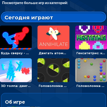
Посмотрите больше игр из категорий:
Сегодня играют
Будь сверху - борись с другом и выигрывай
Двигать атомы, чтобы соединить – головоломка
Гексатетрис: кидать блок, чтобы складывать три в ряд - головоломка
3D толпа: двигаться и собирать цветных человечков
Головоломка Ломтики: уложи фрагменты и получи круг
Головоломка Линии: собери шарики в ряд из 5
Об игре