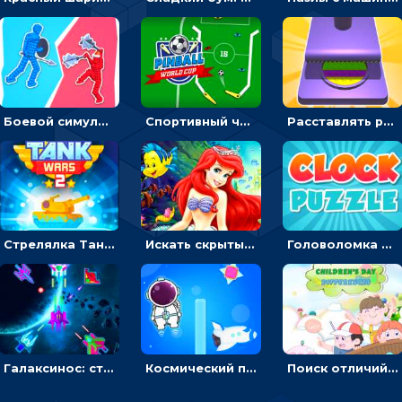
Боевой симулятор 3D: повтори позу рыцаря и победи врага
Спортивный чемпионат по пейнтболу: ударять по ракеткам, чтобы забивать футбольный мяч в ворота
Расставлять резиновые кубики, чтобы делать поп-ит - гиперказуальные
Стрелялка Танковые войны: бить по танку врага, чтобы уничтожить зло
Искать скрытый алфавит на картинках с мультяшными героями - головоломка для детей
Головоломка с часами для детей: читать время по циферблату
Галаксинос: стрелялка в космосе по врагам
Космический побег: двигать космонавта, чтобы попасть к кораблю
Поиск отличий на картинках с детьми - головоломка