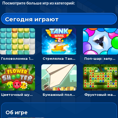
Посмотрите больше игр из категорий:
Сегодня играют
Головоломка 10х10
Стрелялка Танковые войны: бить по танку врага, чтобы уничтожить зло
Поп-шар: запускать колючку, чтобы лопать воздушные шарики
Цветочный шутер: стрелять пчелками по цветам
Бумажный полет: бросай самолетик и собери бонусы
Фруктовый маджонг - найти одинаковые плитки головоломки
Об игре