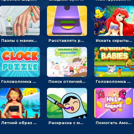
Пазлы с маникюром: собери идеальный рисунок для ногтей
Расставлять резиновые кубики, чтобы делать поп-ит - гиперказуальные
Искать скрытый алфавит на картинках с мультяшными героями - головоломка для детей
Головоломка с часами для детей: читать время по циферблату
Поиск отличий на картинках с детьми - головоломка
Головоломка Звери-малыши: открывай карточки по очереди, чтобы найти одинаковые
Летний образ для подруг: переодевать девочек для прогулки
Раскраска с матрешками для девочек
Помогать Амонг Ас бежать из комнаты через преграды - приключения