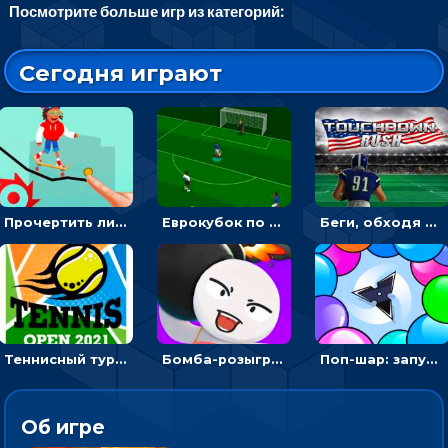
Посмотрите больше игр из категорий:
Сегодня играют
Прочертить линию, чтобы проехать на скейте, через преграды к финишу - для мальчиков
Еврокубок по футболу 2021 в 3D: пасуй мяч и бей по воротам соперника
Беги, обходя соперников и собирай бонусы - американский футбол
Теннисный турнир: подавать или отбивать шарик ракеткой
Бомба-розыгрыш: передавай и беги – 3D гиперказуалка
Поп-шар: запускать колючку, чтобы лопать воздушные шарики
Об игре