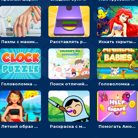
Пазлы с маникюром: собери идеальный рисунок для ногтей
Расставлять резиновые кубики, чтобы делать поп-ит - гиперказуальные
Искать скрытый алфавит на картинках с мультяшными героями - головоломка для детей
Головоломка с часами для детей: читать время по циферблату
Поиск отличий на картинках с детьми - головоломка
Головоломка Звери-малыши: открывай карточки по очереди, чтобы найти одинаковые
Летний образ для подруг: переодевать девочек для прогулки
Раскраска с матрешками для девочек
Помогать Амонг Ас бежать из комнаты через преграды - приключения