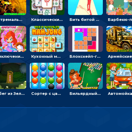
Экстремальные пазлы с квадроциклами: собирать крутые тачки
Классический маджонг на время: находить пары одинаковых плиток, чтобы расчищать поле
Бить битой по шарику, чтобы сбивать кубики с буквами на пути к финишу - 3D
Приключения Клуба Винкс: менять дорожки, чтобы собирать кристаллы
Кухонный маджонг: соединять пары посуды и расчищать поле
Блокскейп-головоломка: двигать блоки, чтобы достать элемент со звездой
Побег из Зеленого парка: решай ребусы, чтобы выбраться на свободу
Сортер с цветными шариками: размещать в колбах по цвету
Бильярдный пул: стрелять шариками, чтобы взрывать одинаковые