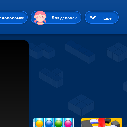
ию
оловоломки
Для девочек
Еще
3D
Приключения
Три в ряд
Пазлы
На двоих
Раскраски
Карточные
Драки
р Кот
Майнкрафт