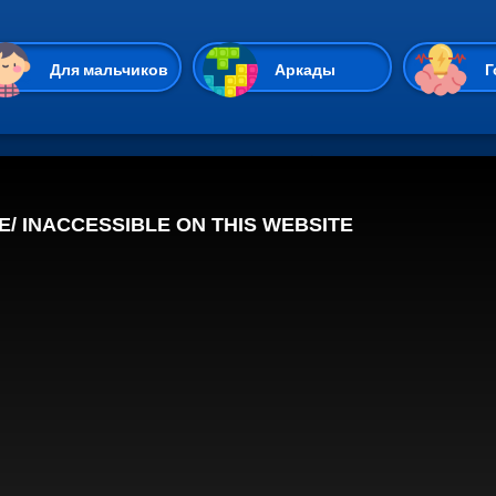
Перейти к основному содержан
Для мальчиков
Аркады
Г
Казуальные
Веселые
Стрелялки
Спортивные
Гонки
Unity
Экшены
Мультиплеер
Симуляторы
Стратегии
ИО
Пасьянс
Леди Баг и Супе