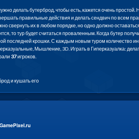
нужно делать бутерброд, чтобы есть, кажется очень простой
вершать правильные действия и делать сендвич по всем прав
ужно свернуть их в любом порядке, но одно должно оставатьс
ится, то тур будет считаться проваленным. Когда бутер получи
мой последней крошки. С каждым новым туром количество ин
перказуальные, Мышление, 3D. Играть в Гиперказуалка: делат
грали
37
игроков.
род и кушать его
GamePixel.ru