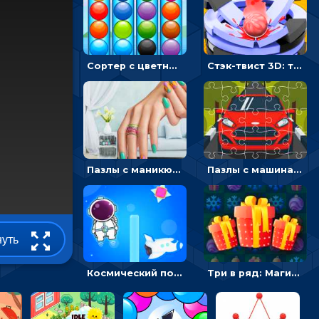
Сортер с цветными шариками: размещать в колбах по цвету
Стэк-твист 3D: тапай по шарику, чтобы разбивать платформы
Пазлы с маникюром: собери идеальный рисунок для ногтей
Пазлы с машинами Форд: собирать картинки и открывать новые
нуть
Космический побег: двигать космонавта, чтобы попасть к кораблю
Три в ряд: Магические рождественские драгоценности