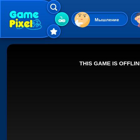
Мышление
Гиперказуальные
Одевалки
Шарики
Маджонг
Кликеры