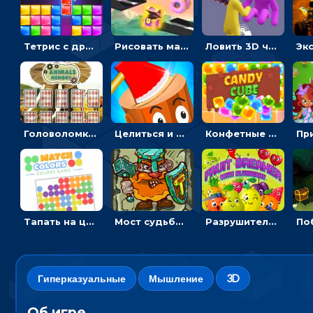
Тетрис с драгоценными камнями: расставляй блоки, чтобы получить линию - головоломка
Рисовать машину и выигрывать гонку - для мальчиков
Ловить 3D человечком своего цвета и собирать драгоценности - гиперказуалка
Головоломка с животными: переворачивать карточки, чтобы находить пару
Целиться и метать топор в 3D мишени
Конфетные кубики: двигать сладости в сторону, чтобы стрелять по целям
Тапать на цветные точки, чтобы взрывать одинаковые - три в ряд
Мост судьбы: прыгать по платформам и бить молотом орков
Разрушитель фруктов: стрелять ягодами по ананасам
Гиперказуальные
Мышление
3D
Об игре