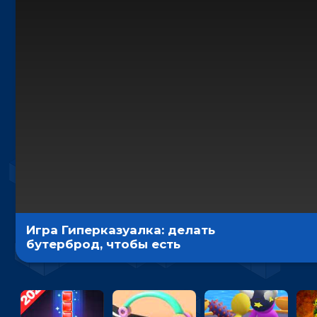
Игра Гиперказуалка: делать
бутерброд, чтобы есть