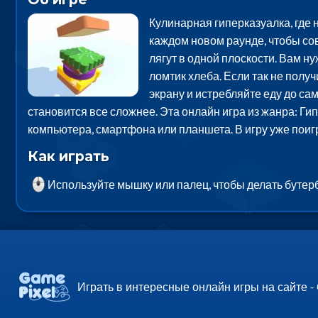
Кулинарная гиперказуалка, где 
каждом новом раунде, чтобы со
лягут в одной плоскости. Вам н
ломтик хлеба. Если так не получ
экрану и истребляйте еду до са
становится все сложнее. Эта онлайн игра из жанра: Ги
компьютера, смартфона или планшета. В игру уже пои
Как играть
Используйте мышку или палец, чтобы делать бутерб
Играть в интересные онлайн игры на сайте -