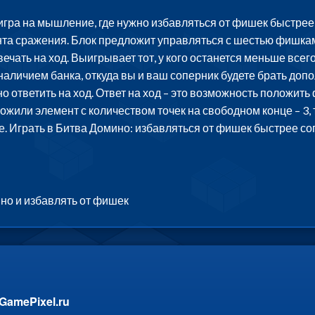
 игра на мышление, где нужно избавляться от фишек быстрее
та сражения. Блок предложит управляться с шестью фишкам
ечать на ход. Выигрывает тот, у кого останется меньше всего
аличием банка, откуда вы и ваш соперник будете брать допо
 ответить на ход. Ответ на ход – это возможность положить 
оложили элемент с количеством точек на свободном конце – 3, 
е. Играть в Битва Домино: избавляться от фишек быстрее с
но и избавлять от фишек
GamePixel.ru