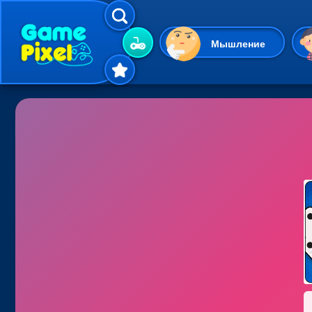
Мышление
Гиперказуальные
Одевалки
Шарики
Маджонг
Кликеры