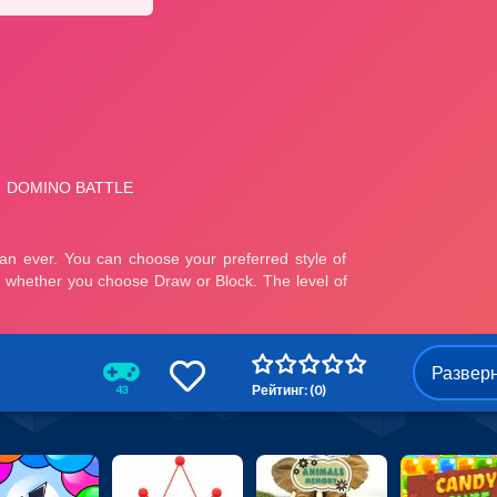
Развер
Рейтинг: (0)
43