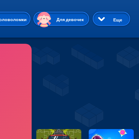
ию
оловоломки
Для девочек
Еще
3D
Приключения
Три в ряд
Пазлы
На двоих
Раскраски
Карточные
Драки
р Кот
Майнкрафт