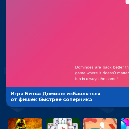
Игра Битва Домино: избавляться
от фишек быстрее соперника