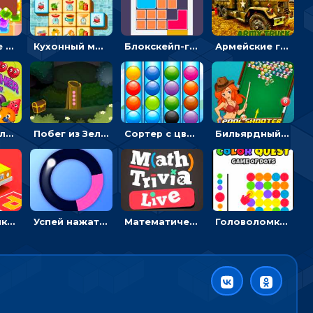
Конфетные кубики: двигать сладости в сторону, чтобы стрелять по целям
Кухонный маджонг: соединять пары посуды и расчищать поле
Блокскейп-головоломка: двигать блоки, чтобы достать элемент со звездой
Армейские грузовики в пазлах: собери военную машину
Разрушитель фруктов: стрелять ягодами по ананасам
Побег из Зеленого парка: решай ребусы, чтобы выбраться на свободу
Сортер с цветными шариками: размещать в колбах по цвету
Бильярдный пул: стрелять шариками, чтобы взрывать одинаковые
Головоломка Парк-стоянка: рисовать линии, чтобы парковать машины
Успей нажать: кликай, чтобы попасть в цветной сектор круга
Математическая викторина мультиплеер: решать примеры на время
Головоломка Цветной квест: тапай по цветным точкам и перекрашивай поле