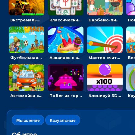
Экстремальные пазлы с квадроциклами: собирать крутые тачки
Классический маджонг на время: находить пары одинаковых плиток, чтобы расчищать поле
Барбекю-пикник: искать скрытые предметы на картинках - головоломка
Футбольная ферма: бей по мячу, чтобы забивать в ворота и ловить звезды
Аквапарк с акулами: жми, чтобы лететь к финишу по волнам
Мастер считать стрелы: увеличивать запас, чтобы поразить больше целей
Автомойка со скрытыми звездами: ищи на время
Побег из горной деревни: решай головоломки, чтобы открыть ворота
Клонируй 3D шарики и сливай их в воронку
Мышление
Казуальные
Об игре