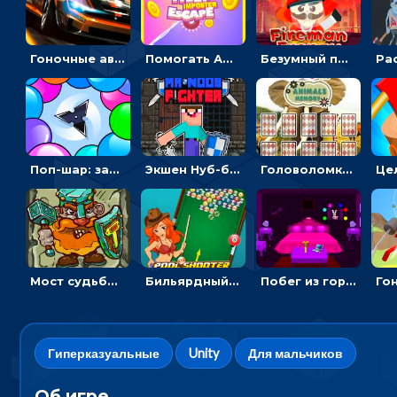
Гоночные авто в пазлах: разбей картинку и собери снова
Помогать Амонг Ас бежать из комнаты через преграды - приключения
Безумный пожарный: направлять шланг, чтобы тушить горящие бревна
Поп-шар: запускать колючку, чтобы лопать воздушные шарики
Экшен Нуб-боец: прыгать через препятствия или бить врагов мечом
Головоломка с животными: переворачивать карточки, чтобы находить пару
Мост судьбы: прыгать по платформам и бить молотом орков
Бильярдный пул: стрелять шариками, чтобы взрывать одинаковые
Побег из горной деревни: решай головоломки, чтобы открыть ворота
Гиперказуальные
Unity
Для мальчиков
Об игре