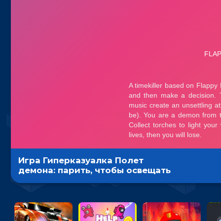
Игра Гиперказуалка Полет
демона: парить, чтобы освещать
путь и собирать души