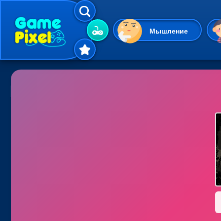
Мышление
Гиперказуальные
Одевалки
Шарики
Маджонг
Кликеры