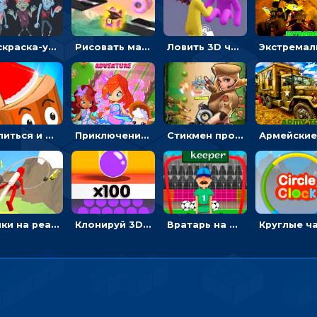
Раскраска-ужастик: разукрась зомби и скелетов
Рисовать машину и выигрывать гонку - для мальчиков
Ловить 3D человечком своего цвета и собирать драгоценности - гиперказуалка
Целиться и метать топор в 3D мишени
Приключения Клуба Винкс: менять дорожки, чтобы собирать кристаллы
Стикмен против Зомби: стрелять в зомби и развивать воина
Гонки на реактивном ранце: избегать преград, чтобы лететь к финишу
Клонируй 3D шарики и сливай их в воронку
Вратарь на футбольном поле: тапай, чтобы отбивать мячи в воротах ногами и руками - спортивные