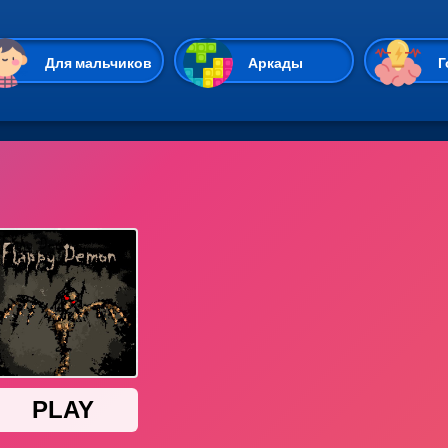
Перейти к основному содержан
Для мальчиков
Аркады
Г
Казуальные
Веселые
Стрелялки
Спортивные
Гонки
Unity
Экшены
Мультиплеер
Симуляторы
Стратегии
ИО
Пасьянс
Леди Баг и Супе