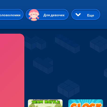
ию
оловоломки
Для девочек
Еще
3D
Приключения
Три в ряд
Пазлы
На двоих
Раскраски
Карточные
Драки
р Кот
Майнкрафт