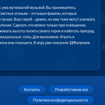
 с ума жутковатой музыкой. Вы проникаетесь
Светлые огоньки – это ваши факелы, которые
 лучше. Ваш герой – демон, но ему тоже могут угрожать
упенек. Сделать это можно только при освещении,
ивать высоту полета своего героя и избегать преград.
азуальные, Unity, Для мальчиков. Играть в
фона или планшета. В игру уже поиграли
129
игроков.
Контакты
Разработчикам игр
Политика конфиденциальности