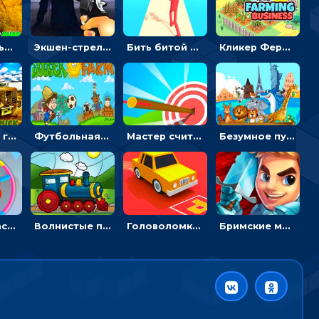
Экстремальные пазлы с квадроциклами: собирать крутые тачки
Экшен-стрелялка по зомби: целиться и попадать в бегущих монстров
Бить битой по шарику, чтобы сбивать кубики с буквами на пути к финишу - 3D
Кликер Фермерский бизнес: расти овощи, чтобы богатеть
Армейские грузовики в пазлах: собери военную машину
Футбольная ферма: бей по мячу, чтобы забивать в ворота и ловить звезды
Мастер считать стрелы: увеличивать запас, чтобы поразить больше целей
Безумное путешествие друзей по миру: собирать пазлы из фото с животными
Круглые часы: ловить цветную стрелку в одинаковом участке циферблата
Волнистые пазлы с транспортом: собирай картинку из частей
Головоломка Парк-стоянка: рисовать линии, чтобы парковать машины
Бримские мечи: бежать через преграды, бить врагов и собирать монеты