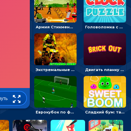
Армия Стикмена: командный бой - сыграй на двоих
Головоломка с часами для детей: читать время по циферблату
Экстремальные пазлы с квадроциклами: собирать крутые тачки
Двигать планку и бить шариком по цветным блокам - гиперказуальная
нуть
Еврокубок по футболу 2021 в 3D: пасуй мяч и бей по воротам соперника
Сладкий бум: тапнуть, чтобы взорвать желейки - головоломка