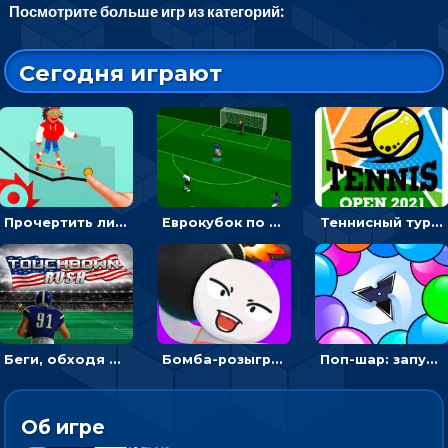
Посмотрите больше игр из категорий:
Сегодня играют
Прочертить линию, чтобы проехать на скейте, через преграды к финишу - для мальчиков
Еврокубок по футболу 2021 в 3D: пасуй мяч и бей по воротам соперника
Теннисный турнир: подавать или отбивать шарик ракеткой
Беги, обходя соперников и собирай бонусы - американский футбол
Бомба-розыгрыш: передавай и беги – 3D гиперказуалка
Поп-шар: запускать колючку, чтобы лопать воздушные шарики
Об игре