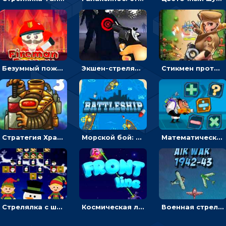
Безумный пожарный: направлять шланг, чтобы тушить горящие бревна
Экшен-стрелялка по зомби: целиться и попадать в бегущих монстров
Стикмен против Зомби: стрелять в зомби и развивать воина
Стратегия Хранители рощи: расставлять монстров, чтобы охранять камни от врагов
Морской бой: расставлять корабли и бить вражеские - для мальчиков
Математическая стрелялка: решать равенства, чтобы уничтожать монстров
Стрелялка с шариками по рождественским эльфам
Космическая линия фронта: соединять корабли и побеждать инопланетян
Военная стрелялка в воздухе: лететь и уничтожать истребители