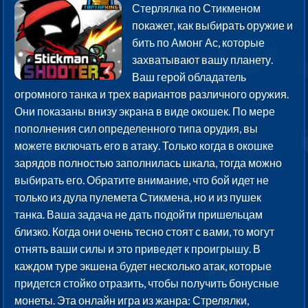
Стерлялка по Стикменом
покажет, как выбирать оружие и
бить по Амонг Ас, которые
захватывают вашу планету.
Ваш герой обладатель
огромного танка и трех вариантов различного оружия.
Они показаны внизу экрана в виде окошек. По мере
пополнения сил определенного типа орудия, вы
можете включать его в атаку. Только когда в окошке
зарядов полностью заполнилась шкала, тогда можно
выбирать его. Обратите внимание, что бой идет не
только из дула пулемета Стикмена, но и из пушек
танка. Ваша задача не дать подойти пришельцам
близко. Когда они очень тесно стоят с вами, то могут
отнять ваши силы и это приведет к проигрышу. В
каждом туре экшена будет несколько атак, которые
придется стойко отразить, чтобы получить бонусные
монеты. Эта онлайн игра из жанра: Стрелялки,