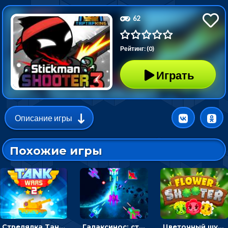
62
Рейтинг: (0)
Играть
Описание игры
Похожие игры
Стрелялка Танковые войны: бить по танку врага, чтобы уничтожить зло
Галаксинос: стрелялка в космосе по врагам
Цветочный шутер: стрелять пчелками по цветам