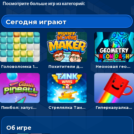
Посмотрите больше игр из категорий:
Сегодня играют
Головоломка 10х10
Похитители денег: управляйте друзьями и соберите все мешки с долларами
Неоновая геометрия: прыгай через препятствия и собирай шары
Пинбол: запускать шарик, чтобы выбивать очки
Стрелялка Танковые войны: бить по танку врага, чтобы уничтожить зло
Гиперказуалка Летающая чашка кофе: двигаться и собирать кубики сахара
Об игре