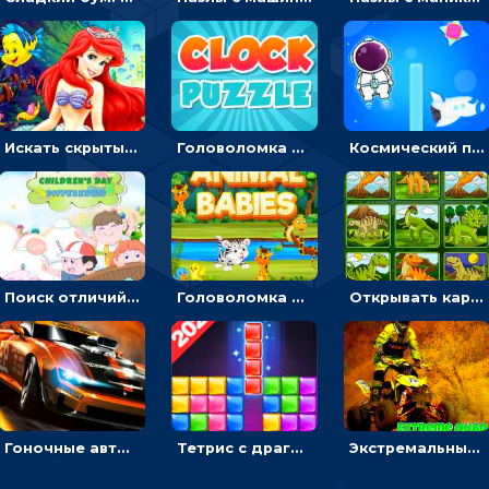
Искать скрытый алфавит на картинках с мультяшными героями - головоломка для детей
Головоломка с часами для детей: читать время по циферблату
Космический побег: двигать космонавта, чтобы попасть к кораблю
Поиск отличий на картинках с детьми - головоломка
Головоломка Звери-малыши: открывай карточки по очереди, чтобы найти одинаковые
Открывать картинки с динозаврами и складывать в пары по памяти - головоломка
Гоночные авто в пазлах: разбей картинку и собери снова
Тетрис с драгоценными камнями: расставляй блоки, чтобы получить линию - головоломка
Экстремальные пазлы с квадроциклами: собирать крутые тачки