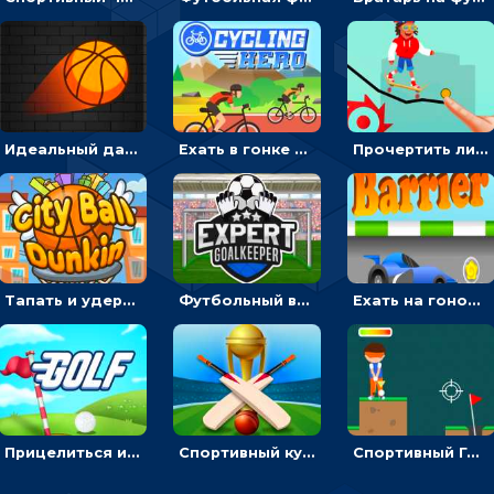
Идеальный данк: направлять пунктир в корзину и попадать мячом
Ехать в гонке на велосипедах через трамплины к финишу на скорость - спортивные
Прочертить линию, чтобы проехать на скейте, через преграды к финишу - для мальчиков
Тапать и удерживать баскетбольный мяч, чтобы попадать в кольца - спортивные
Футбольный вратарь: ловить мяч и отражать атаку соперника - спортивные
Ехать на гоночной машине, чтобы обходить преграды и собирать звезды - для мальчиков
Прицелиться и выстрелить мячиком для гольфа, чтобы попасть в лунку - спортивные
Спортивный кубок по крикету: отражать атаку и ударять по мячику битой
Спортивный Гольф-клуб: бить клюшкой по мячу, чтобы попадать в лунку с флажком