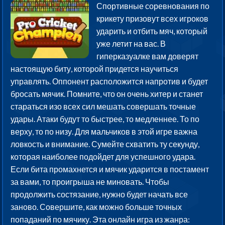
Спортивные соревнования по
крикету призовут всех игроков
ударить и отбить мяч, который
уже летит на вас. В
гиперказуалке вам доверят
настоящую биту, которой придется научиться
управлять. Оппонент расположится напротив и будет
бросать мячик. Помните, что он очень хитер и станет
стараться изо всех сил мешать совершать точные
удары. Атаки будут то быстрее, то медленнее. То по
верху, то по низу. Для мальчиков в этой игре важна
ловкость и внимание. Сумейте схватить ту секунду,
которая наиболее подойдет для успешного удара.
Если бита промахнется и мячик ударится в постамент
за вами, то проигрыша не миновать. Чтобы
продолжить состязание, нужно будет начать все
заново. Совершите, как можно больше точных
попаданий по мячику. Эта онлайн игра из жанра: