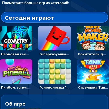
Посмотрите больше игр из категорий:
Сегодня играют
Неоновая геометрия: прыгай через препятствия и собирай шары
Гиперказуалка Летающая чашка кофе: двигаться и собирать кубики сахара
Похитители денег: управляйте друзьями и соберите все мешки с долларами
Пинбол: запускать шарик, чтобы выбивать очки
Головоломка 10х10
Стрелялка Танковые войны: бить по танку врага, чтобы уничтожить зло
Об игре