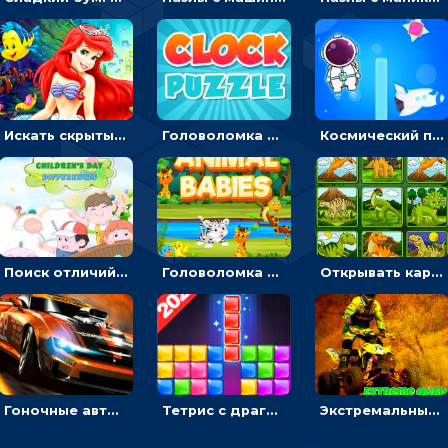
Искать скрытый алфавит на картинках с мультяшными героями - головоломка для детей
Головоломка с часами для детей: читать время по циферблату
Космический побег: двигать космонавта, чтобы попасть к кораблю
Поиск отличий на картинках с детьми - головоломка
Головоломка Звери-малыши: открывай карточки по очереди, чтобы найти одинаковые
Открывать картинки с динозаврами и складывать в пары по памяти - головоломка
Гоночные авто в пазлах: разбей картинку и собери снова
Тетрис с драгоценными камнями: расставляй блоки, чтобы получить линию - головоломка
Экстремальные пазлы с квадроциклами: собирать крутые тачки