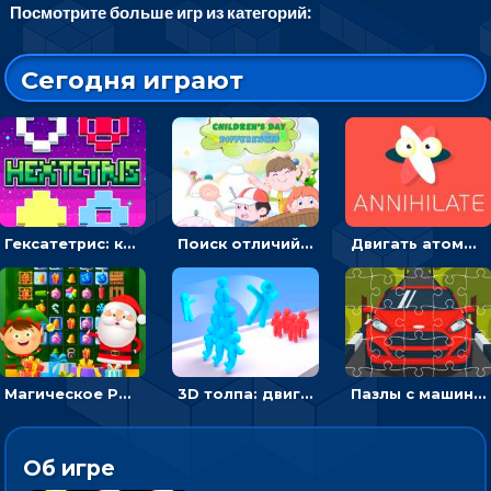
Посмотрите больше игр из категорий:
Сегодня играют
Гексатетрис: кидать блок, чтобы складывать три в ряд - головоломка
Поиск отличий на картинках с детьми - головоломка
Двигать атомы, чтобы соединить – головоломка
Магическое Рождество: соедини три в ряд и выполни задание
3D толпа: двигаться и собирать цветных человечков
Пазлы с машинами Форд: собирать картинки и открывать новые
Об игре