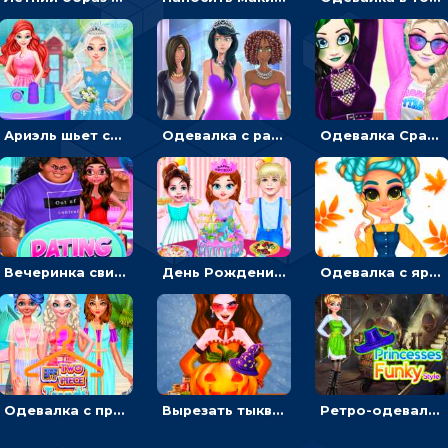
Ариэль шьет свадебные платья для принцесс в салоне - одевалка
Одевалка с разными стилями: переодевать, красить и выигрывать конкурс красоты
Одевалка Сражение для девочек-принцесс: софт против гранжа
Вечеринка свиданий: одевалка для влюбленных
День Рождения Тейлор: печь торт для девочки или наряжать именинницу
Одевалка с яркими осенними нарядами: собирать образ для прогулки
Одевалка с принцессами на пляже
Вырезать тыкву и одевать Харли Квинн - одевалка с карвингом
Ретро-одевалка: Принцессы преображаются в стиле фанк