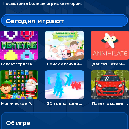
Посмотрите больше игр из категорий:
Сегодня играют
Гексатетрис: кидать блок, чтобы складывать три в ряд - головоломка
Поиск отличий на картинках с детьми - головоломка
Двигать атомы, чтобы соединить – головоломка
Магическое Рождество: соедини три в ряд и выполни задание
3D толпа: двигаться и собирать цветных человечков
Пазлы с машинами Форд: собирать картинки и открывать новые
Об игре