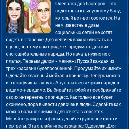
Одевалка для блогеров – это
подготовка к выпускному балу,
который вот-вот состоится. На
нем известные дивы
социальных сетей не хотят
сидеть в сторонке. Для девочек важно блистать на
сцене, поэтому вам придется придумать для них
сногсшибательные наряды. Но начать нужно не с
платья. Первым делом – макияж! Пускай каждая из
трех красавиц будет особенной. Продумайте их имидж.
Сделайте классный мейкап и прическу. Теперь можно
и в шкафчик заглянуть. А тут платьев и ярких нарядов
видимо-невидимо. Выбирайте любой и преображайте
своих интернетных принцесс. Как только все будет
окончено, пора вывести девочек в люди. Сделайте как
можно больше снимков для отчета в соцсетях.
Меняйте ракурсы и фоны, делайте групповое фото и
портреты. Эта онлайн игра из жанра: Одевалки, Для