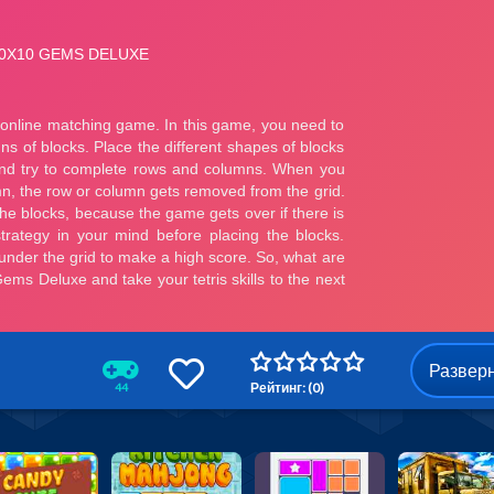
Развер
Рейтинг: (0)
44