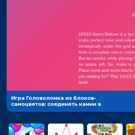
Игра Головоломка из блоков-
самоцветов: соединять камни в
ряд