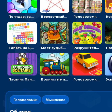
Поп-шар: запускать колючку, чтобы лопать воздушные шарики
Веревочный мастер: двигай узелки и развязывай их
Головоломка с животными: переворачивать карточки, чтобы находить пару
Тапать на цветные точки, чтобы взрывать одинаковые - три в ряд
Мост судьбы: прыгать по платформам и бить молотом орков
Разрушитель фруктов: стрелять ягодами по ананасам
Пасьянс Панджонг: собирать карты по порядку, чтобы очистить поле
Волнистые пазлы с транспортом: собирай картинку из частей
Головоломка Парк-стоянка: рисовать линии, чтобы парковать машины
Головоломки
Мышление
Об игре