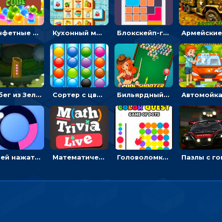
Конфетные кубики: двигать сладости в сторону, чтобы стрелять по целям
Кухонный маджонг: соединять пары посуды и расчищать поле
Блокскейп-головоломка: двигать блоки, чтобы достать элемент со звездой
Побег из Зеленого парка: решай ребусы, чтобы выбраться на свободу
Сортер с цветными шариками: размещать в колбах по цвету
Бильярдный пул: стрелять шариками, чтобы взрывать одинаковые
Успей нажать: кликай, чтобы попасть в цветной сектор круга
Математическая викторина мультиплеер: решать примеры на время
Головоломка Цветной квест: тапай по цветным точкам и перекрашивай поле