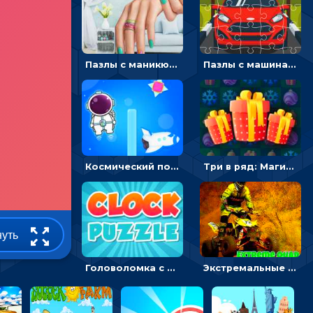
Пазлы с маникюром: собери идеальный рисунок для ногтей
Пазлы с машинами Форд: собирать картинки и открывать новые
Космический побег: двигать космонавта, чтобы попасть к кораблю
Три в ряд: Магические рождественские драгоценности
нуть
Головоломка с часами для детей: читать время по циферблату
Экстремальные пазлы с квадроциклами: собирать крутые тачки