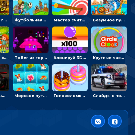
Армейские грузовики в пазлах: собери военную машину
Футбольная ферма: бей по мячу, чтобы забивать в ворота и ловить звезды
Мастер считать стрелы: увеличивать запас, чтобы поразить больше целей
Безумное путешествие друзей по миру: собирать пазлы из фото с животными
Автомойка со скрытыми звездами: ищи на время
Побег из горной деревни: решай головоломки, чтобы открыть ворота
Клонируй 3D шарики и сливай их в воронку
Круглые часы: ловить цветную стрелку в одинаковом участке циферблата
Пазлы с гоночными автомобилями: собери свой болид по частям
Морское путешествие: двигай блоки, чтобы соединять одинаковые по три в ря
Головоломка Сортер пончиков: двигать и соединять по цвету
Слайды с полицейскими машинами: перемещать пазлы, чтобы собрать картинку