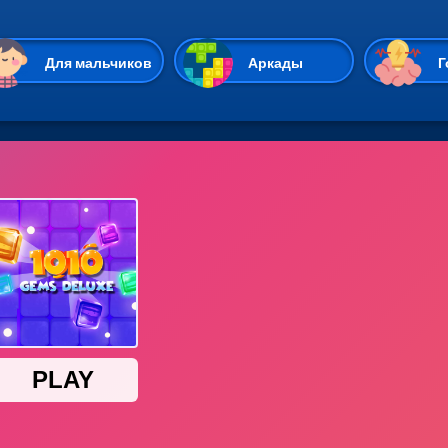
Перейти к основному содержан
Для мальчиков
Аркады
Г
Казуальные
Веселые
Стрелялки
Спортивные
Гонки
Unity
Экшены
Мультиплеер
Симуляторы
Стратегии
ИО
Пасьянс
Леди Баг и Супе