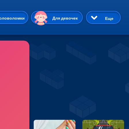
ию
оловоломки
Для девочек
Еще
3D
Приключения
Три в ряд
Пазлы
На двоих
Раскраски
Карточные
Драки
р Кот
Майнкрафт