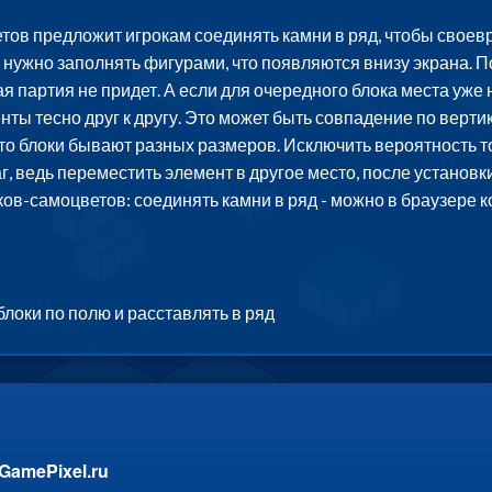
ов предложит игрокам соединять камни в ряд, чтобы своевр
е нужно заполнять фигурами, что появляются внизу экрана. П
я партия не придет. А если для очередного блока места уже 
ты тесно друг к другу. Это может быть совпадение по верти
то блоки бывают разных размеров. Исключить вероятность тог
едь переместить элемент в другое место, после установки,
ов-самоцветов: соединять камни в ряд - можно в браузере 
локи по полю и расставлять в ряд
GamePixel.ru