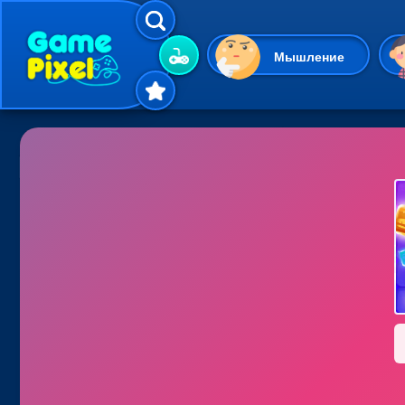
Мышление
Гиперказуальные
Одевалки
Шарики
Маджонг
Кликеры