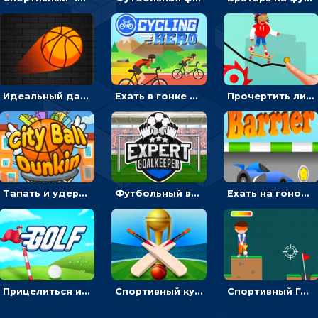
Идеальный данк: направлять пунктир в корзину и попадать мячом
Ехать в гонке на велосипедах через трамплины к финишу на скорость - спортивные
Прочертить линию, чтобы проехать на скейте, через преграды к финишу - для мальчиков
Тапать и удерживать баскетбольный мяч, чтобы попадать в кольца - спортивные
Футбольный вратарь: ловить мяч и отражать атаку соперника - спортивные
Ехать на гоночной машине, чтобы обходить преграды и собирать звезды - для мальчиков
Прицелиться и выстрелить мячиком для гольфа, чтобы попасть в лунку - спортивные
Спортивный кубок по крикету: отражать атаку и ударять по мячику битой
Спортивный Гольф-клуб: бить клюшкой по мячу, чтобы попадать в лунку с флажком