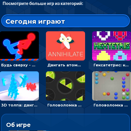
Посмотрите больше игр из категорий:
Сегодня играют
Будь сверху - борись с другом и выигрывай
Двигать атомы, чтобы соединить – головоломка
Гексатетрис: кидать блок, чтобы складывать три в ряд - головоломка
3D толпа: двигаться и собирать цветных человечков
Головоломка Ломтики: уложи фрагменты и получи круг
Головоломка Линии: собери шарики в ряд из 5
Об игре