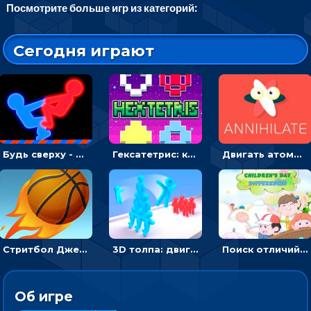
Посмотрите больше игр из категорий:
Сегодня играют
Будь сверху - борись с другом и выигрывай
Гексатетрис: кидать блок, чтобы складывать три в ряд - головоломка
Двигать атомы, чтобы соединить – головоломка
Стритбол Джем - спортивный бросок мяча в кольцо
3D толпа: двигаться и собирать цветных человечков
Поиск отличий на картинках с детьми - головоломка
Об игре