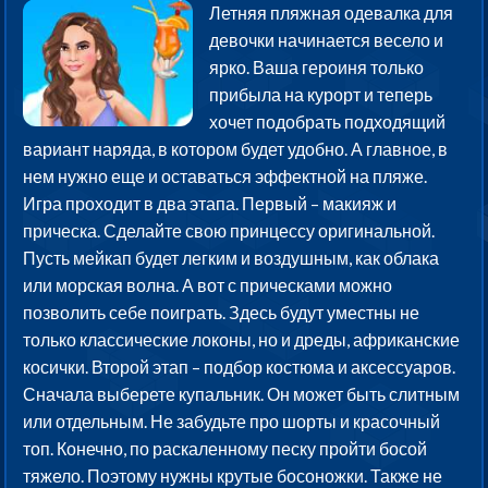
Летняя пляжная одевалка для
девочки начинается весело и
ярко. Ваша героиня только
прибыла на курорт и теперь
хочет подобрать подходящий
вариант наряда, в котором будет удобно. А главное, в
нем нужно еще и оставаться эффектной на пляже.
Игра проходит в два этапа. Первый – макияж и
прическа. Сделайте свою принцессу оригинальной.
Пусть мейкап будет легким и воздушным, как облака
или морская волна. А вот с прическами можно
позволить себе поиграть. Здесь будут уместны не
только классические локоны, но и дреды, африканские
косички. Второй этап – подбор костюма и аксессуаров.
Сначала выберете купальник. Он может быть слитным
или отдельным. Не забудьте про шорты и красочный
топ. Конечно, по раскаленному песку пройти босой
тяжело. Поэтому нужны крутые босоножки. Также не