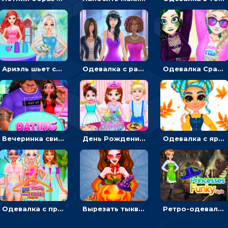
Ариэль шьет свадебные платья для принцесс в салоне - одевалка
Одевалка с разными стилями: переодевать, красить и выигрывать конкурс красоты
Одевалка Сражение для девочек-принцесс: софт против гранжа
Вечеринка свиданий: одевалка для влюбленных
День Рождения Тейлор: печь торт для девочки или наряжать именинницу
Одевалка с яркими осенними нарядами: собирать образ для прогулки
Одевалка с принцессами на пляже
Вырезать тыкву и одевать Харли Квинн - одевалка с карвингом
Ретро-одевалка: Принцессы преображаются в стиле фанк