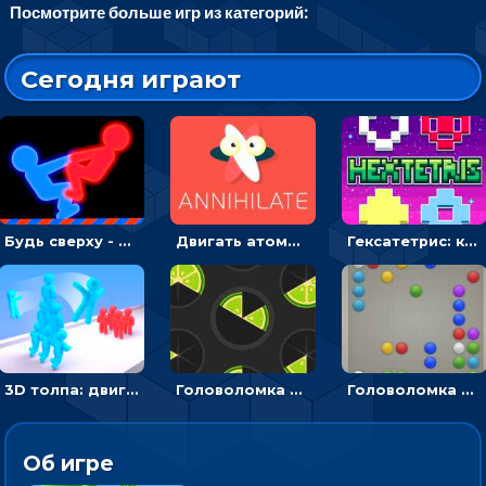
Посмотрите больше игр из категорий:
Сегодня играют
Будь сверху - борись с другом и выигрывай
Двигать атомы, чтобы соединить – головоломка
Гексатетрис: кидать блок, чтобы складывать три в ряд - головоломка
3D толпа: двигаться и собирать цветных человечков
Головоломка Ломтики: уложи фрагменты и получи круг
Головоломка Линии: собери шарики в ряд из 5
Об игре