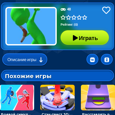
48
Рейтинг: (0)
Играть
Описание игры
Похожие игры
Боевой симулятор 3D: повтори позу рыцаря и победи врага
Стэк-твист 3D: тапай по шарику, чтобы разбивать платформы
Расставлять резиновые кубики, чтобы делать поп-ит - гиперказуальные