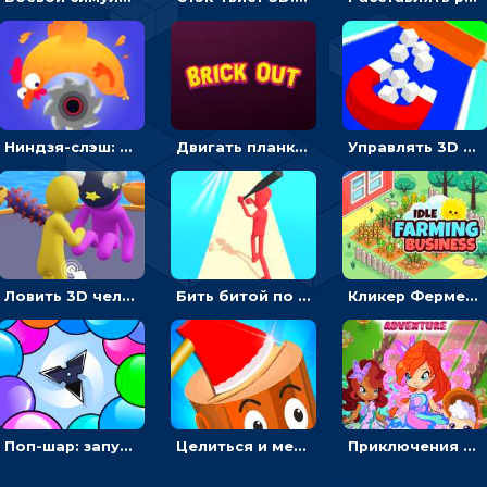
Ниндзя-слэш: запускай оружие по целям и становись мастером сюрикенов
Двигать планку и бить шариком по цветным блокам - гиперказуальная
Управлять 3D магнитом, чтобы собирать фигуры и сбрасывать в пропасть
Ловить 3D человечком своего цвета и собирать драгоценности - гиперказуалка
Бить битой по шарику, чтобы сбивать кубики с буквами на пути к финишу - 3D
Кликер Фермерский бизнес: расти овощи, чтобы богатеть
Поп-шар: запускать колючку, чтобы лопать воздушные шарики
Целиться и метать топор в 3D мишени
Приключения Клуба Винкс: менять дорожки, чтобы собирать кристаллы