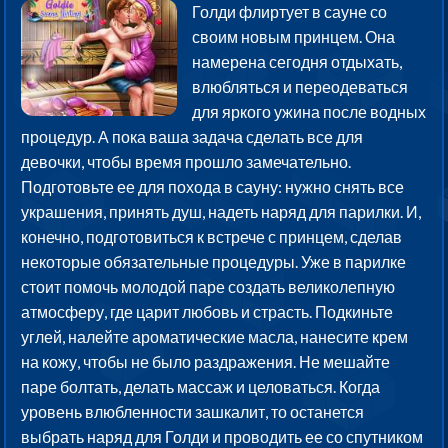
Голди флиртует в сауне со
своим новым принцем. Она
намерена сегодня отдыхать,
влюбляться и переодеваться
для яркого ужина после водных
процедур. А пока ваша задача сделать все для
девочки, чтобы время прошло замечательно.
Подготовьте ее для похода в сауну: нужно снять все
украшения, принять душ, надеть наряд для парилки. И,
конечно, подготовиться к встрече с принцем, сделав
некоторые обязательные процедуры. Уже в парилке
стоит помочь молодой паре создать великолепную
атмосферу, где царит любовь и страсть. Подкиньте
углей, налейте ароматические масла, нанесите крем
на кожу, чтобы не было раздражения. Не мешайте
паре болтать, делать массаж и целоваться. Когда
уровень влюбленности зашкалит, то останется
выбрать наряд для Голди и проводить ее со спутником