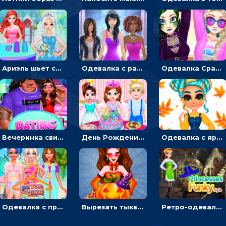
Ариэль шьет свадебные платья для принцесс в салоне - одевалка
Одевалка с разными стилями: переодевать, красить и выигрывать конкурс красоты
Одевалка Сражение для девочек-принцесс: софт против гранжа
Вечеринка свиданий: одевалка для влюбленных
День Рождения Тейлор: печь торт для девочки или наряжать именинницу
Одевалка с яркими осенними нарядами: собирать образ для прогулки
Одевалка с принцессами на пляже
Вырезать тыкву и одевать Харли Квинн - одевалка с карвингом
Ретро-одевалка: Принцессы преображаются в стиле фанк