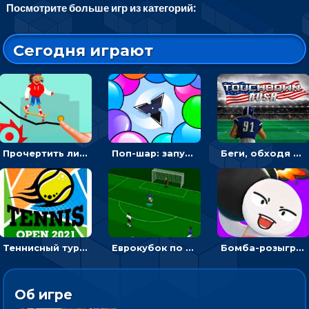
Посмотрите больше игр из категорий:
Сегодня играют
Прочертить линию, чтобы проехать на скейте, через преграды к финишу - для мальчиков
Поп-шар: запускать колючку, чтобы лопать воздушные шарики
Беги, обходя соперников и собирай бонусы - американский футбол
Теннисный турнир: подавать или отбивать шарик ракеткой
Еврокубок по футболу 2021 в 3D: пасуй мяч и бей по воротам соперника
Бомба-розыгрыш: передавай и беги – 3D гиперказуалка
Об игре