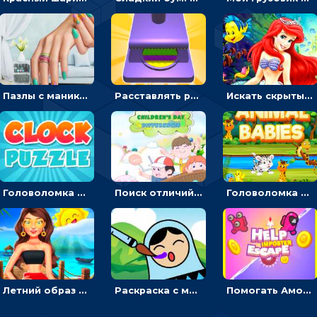
Пазлы с маникюром: собери идеальный рисунок для ногтей
Расставлять резиновые кубики, чтобы делать поп-ит - гиперказуальные
Искать скрытый алфавит на картинках с мультяшными героями - головоломка для детей
Головоломка с часами для детей: читать время по циферблату
Поиск отличий на картинках с детьми - головоломка
Головоломка Звери-малыши: открывай карточки по очереди, чтобы найти одинаковые
Летний образ для подруг: переодевать девочек для прогулки
Раскраска с матрешками для девочек
Помогать Амонг Ас бежать из комнаты через преграды - приключения