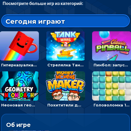
Посмотрите больше игр из категорий:
Сегодня играют
Гиперказуалка Летающая чашка кофе: двигаться и собирать кубики сахара
Стрелялка Танковые войны: бить по танку врага, чтобы уничтожить зло
Пинбол: запускать шарик, чтобы выбивать очки
Неоновая геометрия: прыгай через препятствия и собирай шары
Похитители денег: управляйте друзьями и соберите все мешки с долларами
Головоломка 10х10
Об игре