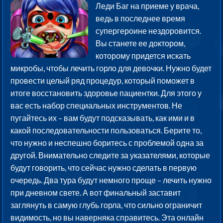
Леди Баг на приеме у врача,
ведь в последнее время
супергероине нездоровится.
Вы станете ее доктором,
которому придется искать
микробы, чтобы лечить горло для девочки. Нужно будет
провести целый ряд процедур, который поможет в
итоге восстановить здоровье пациентки. Для этого у
вас есть набор специальных инструментов. Не
пугайтесь их – вам будут подсказывать, как ими и в
какой последовательности пользоваться. Берите то,
что нужно и неспешно боритесь с проблемой одна за
другой. Внимательно следите за указателями, которые
будут говорить, что сейчас нужно сделать в первую
очередь. Два тура будут немного проще – лечить нужно
при дневном свете. А вот финальный заставит
заглянуть в самую глубь горла, что сильно ограничит
видимость, но вы наверняка справитесь. Эта онлайн