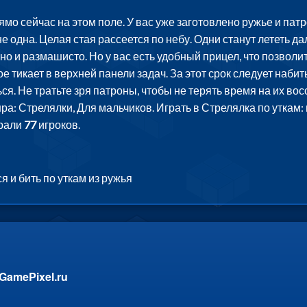
ямо сейчас на этом поле. У вас уже заготовлено ружье и пат
е одна. Целая стая рассеется по небу. Одни станут лететь дал
 и размашисто. Но у вас есть удобный прицел, что позволит д
е тикает в верхней панели задач. За этот срок следует наби
ся. Не тратьте зря патроны, чтобы не терять время на их в
ра: Стрелялки, Для мальчиков. Играть в Стрелялка по уткам:
грали
77
игроков.
 и бить по уткам из ружья
GamePixel.ru