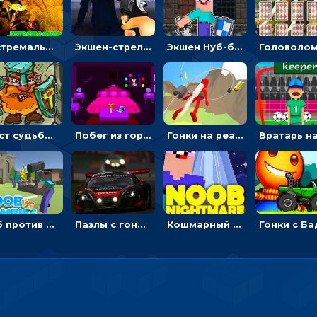
Экстремальные пазлы с квадроциклами: собирать крутые тачки
Экшен-стрелялка по зомби: целиться и попадать в бегущих монстров
Экшен Нуб-боец: прыгать через препятствия или бить врагов мечом
Мост судьбы: прыгать по платформам и бить молотом орков
Побег из горной деревни: решай головоломки, чтобы открыть ворота
Гонки на реактивном ранце: избегать преград, чтобы лететь к финишу
Нуб против Зомби: направлять линию на врага и бить молотом
Пазлы с гоночными автомобилями: собери свой болид по частям
Кошмарный сон Нуба: балансируй, чтобы выжить