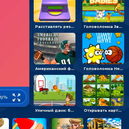
Расставлять резиновые кубики, чтобы делать поп-ит - гиперказуальные
Головоломка Звери-малыши: открывай карточки по очереди, чтобы найти одинаковые
Американский футбол 3D: поймай мяч и останови атаку соперника
Головоломка Невероятный баскетбол: проложить путь и отправить мяч в корзину
нуть
Уличный данк: бросать мяч в баскетбольное кольцо - спортивные
Открывать картинки с динозаврами и складывать в пары по памяти - головоломка