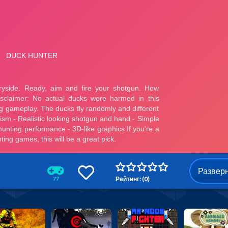
Развер
Рейтинг: (0)
77