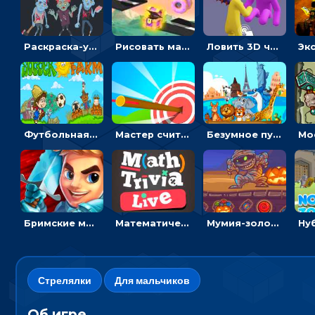
Раскраска-ужастик: разукрась зомби и скелетов
Рисовать машину и выигрывать гонку - для мальчиков
Ловить 3D человечком своего цвета и собирать драгоценности - гиперказуалка
Футбольная ферма: бей по мячу, чтобы забивать в ворота и ловить звезды
Мастер считать стрелы: увеличивать запас, чтобы поразить больше целей
Безумное путешествие друзей по миру: собирать пазлы из фото с животными
Бримские мечи: бежать через преграды, бить врагов и собирать монеты
Математическая викторина мультиплеер: решать примеры на время
Мумия-золотоискатель: закидывать бинты, чтобы доставать сокровища
Стрелялки
Для мальчиков
Об игре