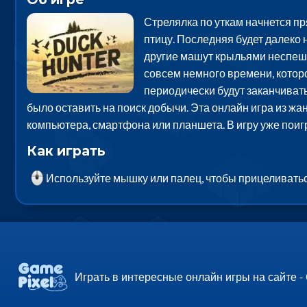
Стрелялка по уткам начнется пр
птицу. Последняя будет далеко н
другие машут крыльями неспешно
совсем немного времени, которо
периодически будут заканчивать
было оставить на поиск добычи. Эта онлайн игра из жан
компьютера, смартфона или планшета. В игру уже пои
Как играть
Используйте мышку или палец, чтобы прицеливаться
Играть в интересные онлайн игры на сайте -