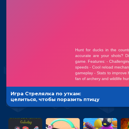
Игра Стрелялка по уткам:
целиться, чтобы поразить птицу