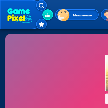
Мышление
Гиперказуальные
Одевалки
Шарики
Маджонг
Кликеры