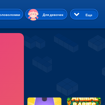
ию
оловоломки
Для девочек
Еще
3D
Приключения
Три в ряд
Пазлы
На двоих
Раскраски
Карточные
Драки
р Кот
Майнкрафт