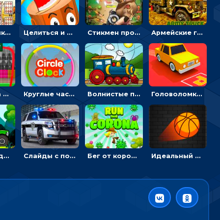
Головоломка с животными: переворачивать карточки, чтобы находить пару
Целиться и метать топор в 3D мишени
Стикмен против Зомби: стрелять в зомби и развивать воина
Армейские грузовики в пазлах: собери военную машину
Вратарь на футбольном поле: тапай, чтобы отбивать мячи в воротах ногами и руками - спортивные
Круглые часы: ловить цветную стрелку в одинаковом участке циферблата
Волнистые пазлы с транспортом: собирай картинку из частей
Головоломка Парк-стоянка: рисовать линии, чтобы парковать машины
Гонки с Бадди: ехать на джипе и собирать монеты
Слайды с полицейскими машинами: перемещать пазлы, чтобы собрать картинку
Бег от коронавируса: держать дистанцию, чтобы не заразиться
Идеальный данк: направлять пунктир в корзину и попадать мячом