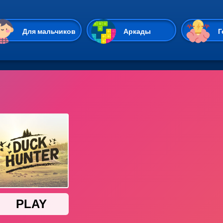
Перейти к основному содержан
Для мальчиков
Аркады
Г
Казуальные
Веселые
Стрелялки
Спортивные
Гонки
Unity
Экшены
Мультиплеер
Симуляторы
Стратегии
ИО
Пасьянс
Леди Баг и Супе