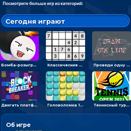
Посмотрите больше игр из категорий:
Сегодня играют
Бомба-розыгрыш: передавай и беги – 3D гиперказуалка
Классические судоку: реши 30 уровней головоломки
Проведи одну линию и повтори фигуру - головоломка
Двигать платформу и отбивать мячики или ловить бонусы
Головоломка 10х10
Теннисный турнир: подавать или отбивать шарик ракеткой
Об игре