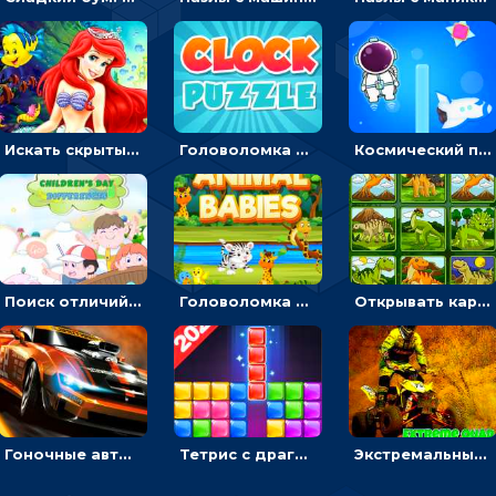
Искать скрытый алфавит на картинках с мультяшными героями - головоломка для детей
Головоломка с часами для детей: читать время по циферблату
Космический побег: двигать космонавта, чтобы попасть к кораблю
Поиск отличий на картинках с детьми - головоломка
Головоломка Звери-малыши: открывай карточки по очереди, чтобы найти одинаковые
Открывать картинки с динозаврами и складывать в пары по памяти - головоломка
Гоночные авто в пазлах: разбей картинку и собери снова
Тетрис с драгоценными камнями: расставляй блоки, чтобы получить линию - головоломка
Экстремальные пазлы с квадроциклами: собирать крутые тачки