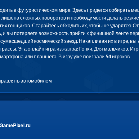
одить в футуристическом мире. Здесь придется собирать меш
а лишена сложных поворотов и необходимости делать резкие 
гих гонщиков. Старайтесь обходить их, чтобы не ударятся. От
, и вы потеряете возможность прийти к финишной ленте пер
ш сумасшедший космический заезд. Накапливая их в игре, вы
рассы. Эта онлайн игра из жанра: Гонки, Для мальчиков. Игр
смартфона или планшета. В игру уже поиграли
54
игроков.
управлять автомобилем
GamePixel.ru