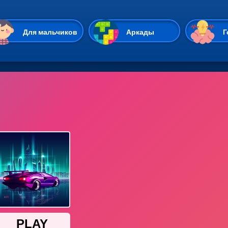
Перейти к основному содержан
Для мальчиков
Аркады
Г
Казуальные
Веселые
Стрелялки
Спортивные
Гонки
Unity
Экшены
Мультиплеер
Симуляторы
Стратегии
ИО
Пасьянс
Леди Баг и Супе