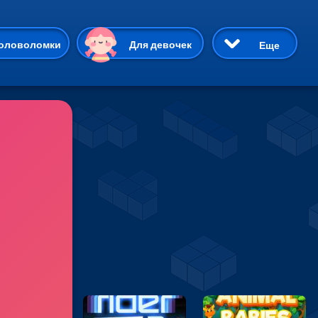
ию
оловоломки
Для девочек
Еще
3D
Приключения
Три в ряд
Пазлы
На двоих
Раскраски
Карточные
Драки
р Кот
Майнкрафт