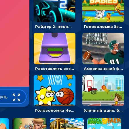
Райдер 2: неоновые гонки на мотоциклах
Головоломка Звери-малыши: открывай карточки по очереди, чтобы найти одинаковые
Расставлять резиновые кубики, чтобы делать поп-ит - гиперказуальные
Американский футбол 3D: поймай мяч и останови атаку соперника
нуть
Головоломка Невероятный баскетбол: проложить путь и отправить мяч в корзину
Уличный данк: бросать мяч в баскетбольное кольцо - спортивные