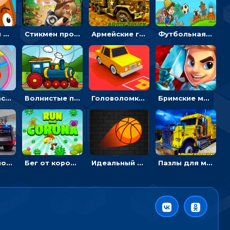
Целиться и метать топор в 3D мишени
Стикмен против Зомби: стрелять в зомби и развивать воина
Армейские грузовики в пазлах: собери военную машину
Футбольная ферма: бей по мячу, чтобы забивать в ворота и ловить звезды
Круглые часы: ловить цветную стрелку в одинаковом участке циферблата
Волнистые пазлы с транспортом: собирай картинку из частей
Головоломка Парк-стоянка: рисовать линии, чтобы парковать машины
Бримские мечи: бежать через преграды, бить врагов и собирать монеты
Слайды с полицейскими машинами: перемещать пазлы, чтобы собрать картинку
Бег от коронавируса: держать дистанцию, чтобы не заразиться
Идеальный данк: направлять пунктир в корзину и попадать мячом
Пазлы для мальчиков с американскими грузовиками