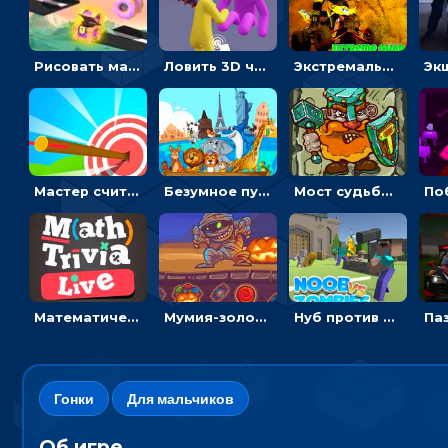
Рисовать машину и выигрывать гонку - для мальчиков
Ловить 3D человечком своего цвета и собирать драгоценности - гиперказуалка
Экстремальные пазлы с квадроциклами: собирать крутые тачки
Мастер считать стрелы: увеличивать запас, чтобы поразить больше целей
Безумное путешествие друзей по миру: собирать пазлы из фото с животными
Мост судьбы: прыгать по платформам и бить молотом орков
Математическая викторина мультиплеер: решать примеры на время
Мумия-золотоискатель: закидывать бинты, чтобы доставать сокровища
Нуб против Зомби: направлять линию на врага и бить молотом
Гонки
Для мальчиков
Об игре