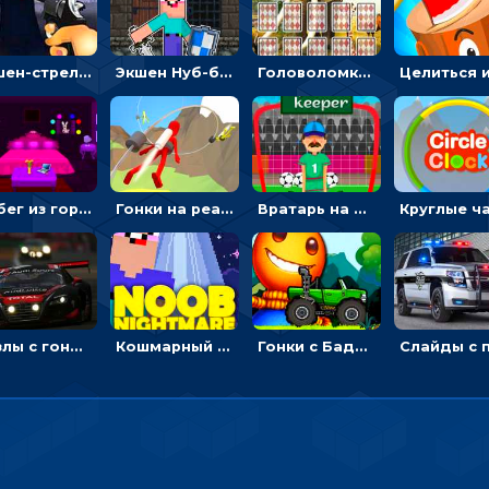
Экшен-стрелялка по зомби: целиться и попадать в бегущих монстров
Экшен Нуб-боец: прыгать через препятствия или бить врагов мечом
Головоломка с животными: переворачивать карточки, чтобы находить пару
Побег из горной деревни: решай головоломки, чтобы открыть ворота
Гонки на реактивном ранце: избегать преград, чтобы лететь к финишу
Вратарь на футбольном поле: тапай, чтобы отбивать мячи в воротах ногами и руками - спортивные
Пазлы с гоночными автомобилями: собери свой болид по частям
Кошмарный сон Нуба: балансируй, чтобы выжить
Гонки с Бадди: ехать на джипе и собирать монеты