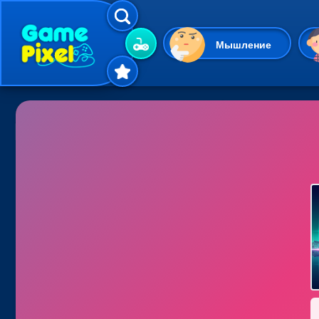
Мышление
Гиперказуальные
Одевалки
Шарики
Маджонг
Кликеры