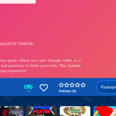
Развер
Рейтинг: (0)
54