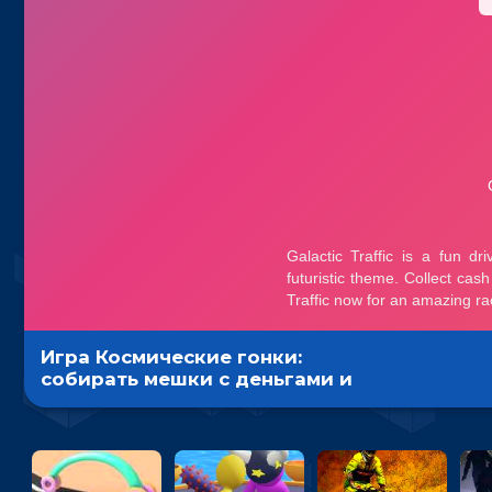
Игра Космические гонки:
собирать мешки с деньгами и
обходить соперников