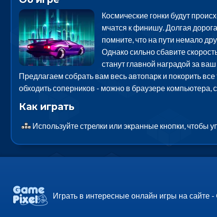
Космические гонки будут происх
мчатся к финишу. Долгая дорог
помните, что на пути немало дру
Однако сильно сбавите скорость
станут главной наградой за ва
Предлагаем собрать вам весь автопарк и покорить все т
обходить соперников - можно в браузере компьютера, 
Как играть
Используйте стрелки или экранные кнопки, чтобы 
Играть в интересные онлайн игры на сайте -