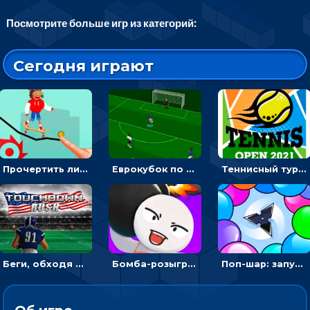
Посмотрите больше игр из категорий:
Сегодня играют
Прочертить линию, чтобы проехать на скейте, через преграды к финишу - для мальчиков
Еврокубок по футболу 2021 в 3D: пасуй мяч и бей по воротам соперника
Теннисный турнир: подавать или отбивать шарик ракеткой
Беги, обходя соперников и собирай бонусы - американский футбол
Бомба-розыгрыш: передавай и беги – 3D гиперказуалка
Поп-шар: запускать колючку, чтобы лопать воздушные шарики