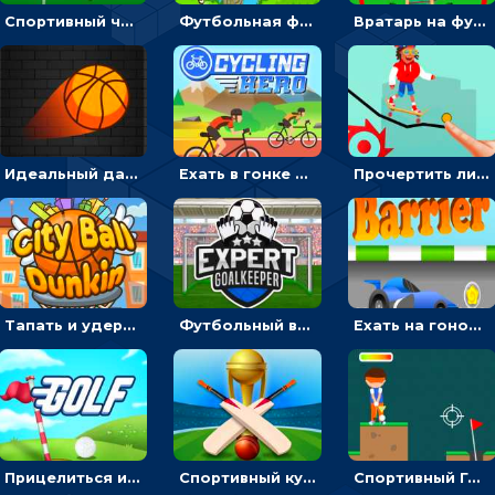
Спортивный чемпионат по пейнтболу: ударять по ракеткам, чтобы забивать футбольный мяч в ворота
Футбольная ферма: бей по мячу, чтобы забивать в ворота и ловить звезды
Вратарь на футбольном поле: тапай, чтобы отбивать мячи в воротах ногами и руками - спортивные
Идеальный данк: направлять пунктир в корзину и попадать мячом
Ехать в гонке на велосипедах через трамплины к финишу на скорость - спортивные
Прочертить линию, чтобы проехать на скейте, через преграды к финишу - для мальчиков
Тапать и удерживать баскетбольный мяч, чтобы попадать в кольца - спортивные
Футбольный вратарь: ловить мяч и отражать атаку соперника - спортивные
Ехать на гоночной машине, чтобы обходить преграды и собирать звезды - для мальчиков
Прицелиться и выстрелить мячиком для гольфа, чтобы попасть в лунку - спортивные
Спортивный кубок по крикету: отражать атаку и ударять по мячику битой
Спортивный Гольф-клуб: бить клюшкой по мячу, чтобы попадать в лунку с флажком