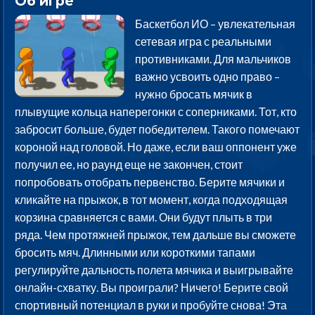
Об игре
Баскетбол ИО – увлекательная
сетевая игра с реальными
противниками. Для мальчиков
важно усвоить одно право –
нужно бросать мячик в
плывущие кольца наперегонки с соперниками. Тот, кто
забросит больше, будет победителем. Такого помечают
короной над головой. Но даже, если ваш оппонент уже
получил ее, но раунд еще не закончен, стоит
попробовать отобрать первенство. Берите мячики и
кликайте на прыжок, в тот момент, когда подходящая
корзина сравняется с вами. Они будут плыть в три
ряда. Чем протяжней прыжок, тем дальше вы сможете
бросить мяч. Длинными или короткими тапами
регулируйте дальность полета мячика и выигрывайте
онлайн-схватку. Вы проиграли? Ничего! Берите свой
спортивный потенциал в руки и пробуйте снова! Эта