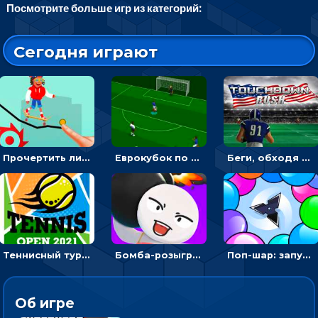
Посмотрите больше игр из категорий:
Сегодня играют
Прочертить линию, чтобы проехать на скейте, через преграды к финишу - для мальчиков
Еврокубок по футболу 2021 в 3D: пасуй мяч и бей по воротам соперника
Беги, обходя соперников и собирай бонусы - американский футбол
Теннисный турнир: подавать или отбивать шарик ракеткой
Бомба-розыгрыш: передавай и беги – 3D гиперказуалка
Поп-шар: запускать колючку, чтобы лопать воздушные шарики
Об игре