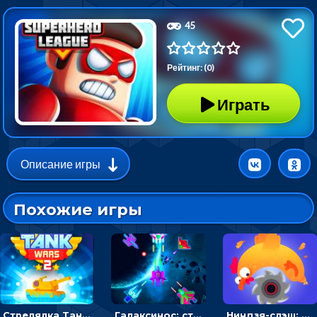
45
Рейтинг: (0)
Играть
Описание игры
Похожие игры
Стрелялка Танковые войны: бить по танку врага, чтобы уничтожить зло
Галаксинос: стрелялка в космосе по врагам
Ниндзя-слэш: запускай оружие по целям и становись мастером сюрикенов