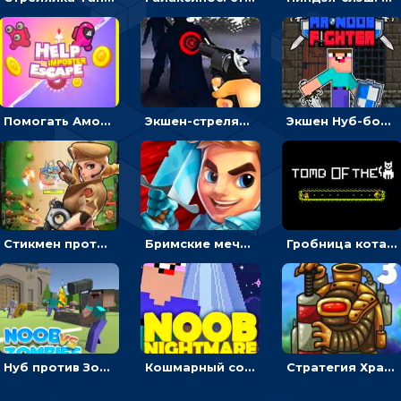
Помогать Амонг Ас бежать из комнаты через преграды - приключения
Экшен-стрелялка по зомби: целиться и попадать в бегущих монстров
Экшен Нуб-боец: прыгать через препятствия или бить врагов мечом
Стикмен против Зомби: стрелять в зомби и развивать воина
Бримские мечи: бежать через преграды, бить врагов и собирать монеты
Гробница кота: искать выход в лабиринте, собирая золото
Нуб против Зомби: направлять линию на врага и бить молотом
Кошмарный сон Нуба: балансируй, чтобы выжить
Стратегия Хранители рощи: расставлять монстров, чтобы охранять камни от врагов