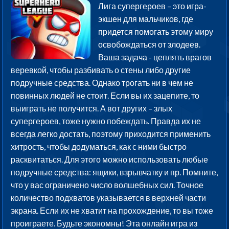
Лига супергероев – это игра-
экшен для мальчиков, где
придется помогать этому миру
освобождаться от злодеев.
Ваша задача - цеплять врагов
веревкой, чтобы разбивать о стены либо другие
подручные средства. Однако трогать ни в чем не
повинных людей не стоит. Если вы их зацепите, то
выиграть не получится. А вот других – злых
супергероев, тоже нужно побеждать. Правда их не
всегда легко достать, поэтому приходится применить
хитрость, чтобы додуматься, как с ними быстро
расквитаться. Для этого можно использовать любые
подручные средства: ящики, взрывчатку и пр. Помните,
что у вас ограничено число волшебных сил. Точное
количество подхватов указывается в верхней части
экрана. Если их не хватит на прохождение, то вы тоже
проиграете. Будьте экономны! Эта онлайн игра из