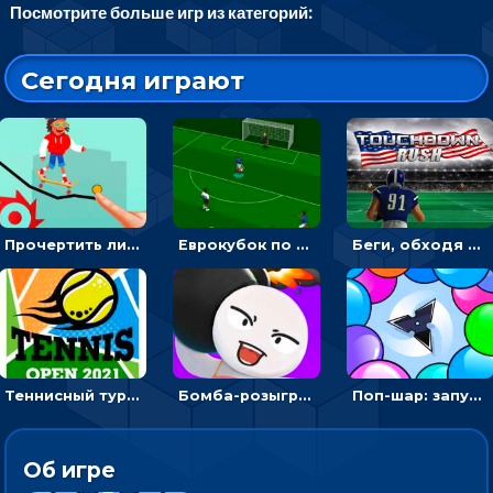
Посмотрите больше игр из категорий:
Сегодня играют
Прочертить линию, чтобы проехать на скейте, через преграды к финишу - для мальчиков
Еврокубок по футболу 2021 в 3D: пасуй мяч и бей по воротам соперника
Беги, обходя соперников и собирай бонусы - американский футбол
Теннисный турнир: подавать или отбивать шарик ракеткой
Бомба-розыгрыш: передавай и беги – 3D гиперказуалка
Поп-шар: запускать колючку, чтобы лопать воздушные шарики
Об игре