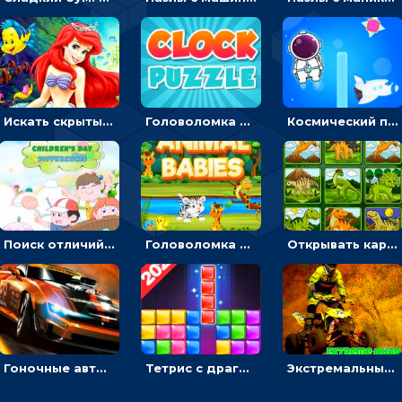
Искать скрытый алфавит на картинках с мультяшными героями - головоломка для детей
Головоломка с часами для детей: читать время по циферблату
Космический побег: двигать космонавта, чтобы попасть к кораблю
Поиск отличий на картинках с детьми - головоломка
Головоломка Звери-малыши: открывай карточки по очереди, чтобы найти одинаковые
Открывать картинки с динозаврами и складывать в пары по памяти - головоломка
Гоночные авто в пазлах: разбей картинку и собери снова
Тетрис с драгоценными камнями: расставляй блоки, чтобы получить линию - головоломка
Экстремальные пазлы с квадроциклами: собирать крутые тачки