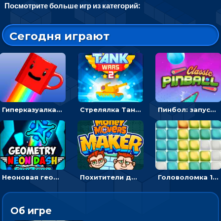
Посмотрите больше игр из категорий:
Сегодня играют
Гиперказуалка Летающая чашка кофе: двигаться и собирать кубики сахара
Стрелялка Танковые войны: бить по танку врага, чтобы уничтожить зло
Пинбол: запускать шарик, чтобы выбивать очки
Неоновая геометрия: прыгай через препятствия и собирай шары
Похитители денег: управляйте друзьями и соберите все мешки с долларами
Головоломка 10х10
Об игре