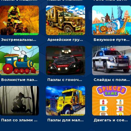
Экстремальные пазлы с квадроциклами: собирать крутые тачки
Армейские грузовики в пазлах: собери военную машину
Безумное путешествие друзей по миру: собирать пазлы из фото с животными
Волнистые пазлы с транспортом: собирай картинку из частей
Пазлы с гоночными автомобилями: собери свой болид по частям
Слайды с полицейскими машинами: перемещать пазлы, чтобы собрать картинку
Пазл со злыми духами: собирать картинку по частям
Пазлы для мальчиков с американскими грузовиками
Двигать и соединять пазлы по смыслу - головоломка для детей