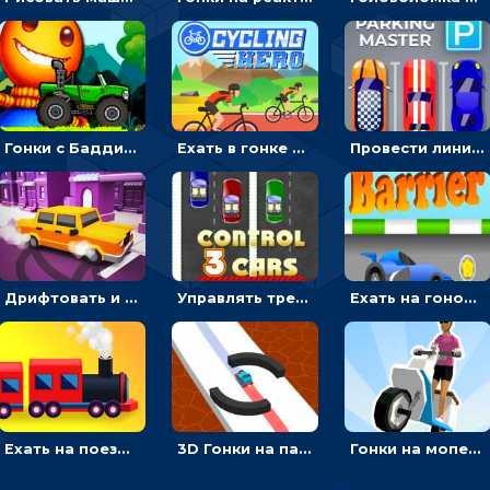
Гонки с Бадди: ехать на джипе и собирать монеты
Ехать в гонке на велосипедах через трамплины к финишу на скорость - спортивные
Провести линию, чтобы припарковать машину на место и собрать монеты - гонки
Дрифтовать и парковаться на городской трассе - гонки
Управлять тремя машинками в разных рядах на трассе - гонки
Ехать на гоночной машине, чтобы обходить преграды и собирать звезды - для мальчиков
Ехать на поезде, через препятствия и собирать пассажиров - для мальчиков
3D Гонки на паровозике: ехать по линии или обходить преграды
Гонки на мопеде с курьером: менять полосы движения, чтобы собирать деньги