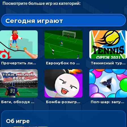
Посмотрите больше игр из категорий:
Сегодня играют
Прочертить линию, чтобы проехать на скейте, через преграды к финишу - для мальчиков
Еврокубок по футболу 2021 в 3D: пасуй мяч и бей по воротам соперника
Теннисный турнир: подавать или отбивать шарик ракеткой
Беги, обходя соперников и собирай бонусы - американский футбол
Бомба-розыгрыш: передавай и беги – 3D гиперказуалка
Поп-шар: запускать колючку, чтобы лопать воздушные шарики
Об игре