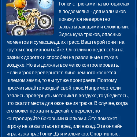
Гонки с трюками на мотоциклах
в подземелье - для мальчиков
покажутся невероятно
захватывающими и сложными.
Здесь куча трюков, опасных
моментов и сумасшедших трасс. Ваш герой гонит на
крутом спортивном байке. Он отлично ведет себя на
разных дорогах и способен на различные штуки в
воздухе. Но вы должны все четко контролировать.
Если игрок перевернется либо немного коснется
шлемом земли, то вы тут же проиграете. Поэтому
просчитывайте каждый свой трюк. Например, если
взялись провернуть мотоцикл в воздухе, то убедитесь,
что хватит места для окончания трюка. В случае, когда
его может не хватить, делайте перелет, но
контролируйте боковыми кнопками. Это поможет
игроку не завалиться вперед или назад. Эта онлайн
игра из жанра: Гонки, Для мальчиков, Спортивные.