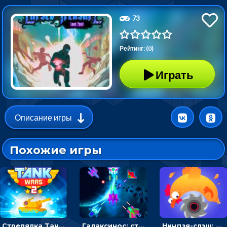
73
Рейтинг: (0)
Играть
Описание игры
Похожие игры
Стрелялка Танковые войны: бить по танку врага, чтобы уничтожить зло
Галаксинос: стрелялка в космосе по врагам
Ниндзя-слэш: запускай оружие по целям и становись мастером сюрикенов