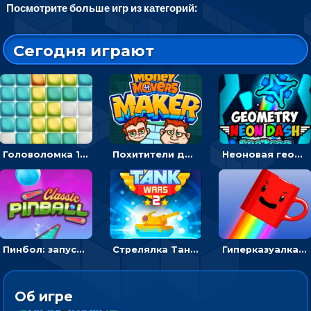
Посмотрите больше игр из категорий:
Сегодня играют
Головоломка 10х10
Похитители денег: управляйте друзьями и соберите все мешки с долларами
Неоновая геометрия: прыгай через препятствия и собирай шары
Пинбол: запускать шарик, чтобы выбивать очки
Стрелялка Танковые войны: бить по танку врага, чтобы уничтожить зло
Гиперказуалка Летающая чашка кофе: двигаться и собирать кубики сахара
Об игре