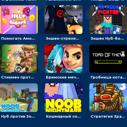
Помогать Амонг Ас бежать из комнаты через преграды - приключения
Экшен-стрелялка по зомби: целиться и попадать в бегущих монстров
Экшен Нуб-боец: прыгать через препятствия или бить врагов мечом
Стикмен против Зомби: стрелять в зомби и развивать воина
Бримские мечи: бежать через преграды, бить врагов и собирать монеты
Гробница кота: искать выход в лабиринте, собирая золото
Нуб против Зомби: направлять линию на врага и бить молотом
Кошмарный сон Нуба: балансируй, чтобы выжить
Стратегия Хранители рощи: расставлять монстров, чтобы охранять камни от врагов