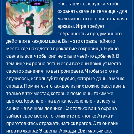
Расставлять ловушки, чтобы
охранять камни в темнице - для
мальчиков это основная задача
аркады. Игра требует
собранность и продуманного
действия в каждом шаге. Вы – это стража тайного
места, где находятся проклятые сокровища. Нужно
сделать все, чтобы они не стали чьей-то добычей. В
темнице их ровно пять и если все они покинут место
своего хранения, то вы проиграете. Чтобы этого не
случилось, используйте орудия, которые даны в меню
справа. Помните, что каждое из них можно расставить
только в тех местах, которые помечены таким же
цветом. Красные – на вулкане, зеленые – в лесу, а
синие – в вечном леднике. Как только ваша охрана
займет свое место, то кликните по кнопке Атака и
приготовьтесь отражать натиск врагов. Эта онлайн
игра из жанра: Экшены, Аркады, Для мальчиков,