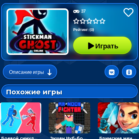
37
Рейтинг: (0)
Играть
Описание игры
Похожие игры
Боевой симулятор 3D: повтори позу рыцаря и победи врага
Экшен Нуб-боец: прыгать через препятствия или бить врагов мечом
Бримские мечи: бежать через преграды, бить врагов и собирать монеты