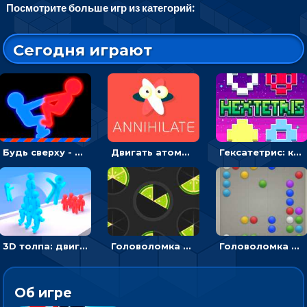
Посмотрите больше игр из категорий:
Сегодня играют
Будь сверху - борись с другом и выигрывай
Двигать атомы, чтобы соединить – головоломка
Гексатетрис: кидать блок, чтобы складывать три в ряд - головоломка
3D толпа: двигаться и собирать цветных человечков
Головоломка Ломтики: уложи фрагменты и получи круг
Головоломка Линии: собери шарики в ряд из 5
Об игре