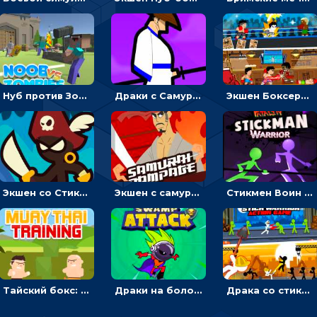
Нуб против Зомби: направлять линию на врага и бить молотом
Драки с Самураем: бить мечом, чтобы уничтожать врагов
Экшен Боксерский боец: менять сторону, чтобы бить противников
Экшен со Стикменом: Драка с рисованными чертиками
Экшен с самураем: бежать или бить демонов кинжалом
Стикмен Воин фаталити: подбрасывать куклу и драться
Тайский бокс: драки с деревом
Драки на болоте: бежать или бить монстров и роботов
Драка со стикменом: бить врагов по очереди лопатой