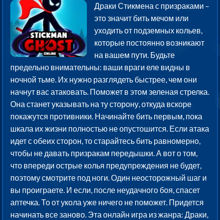
Драки Стикмена с призраками –
это значит бить мечом или
уходить от подземных кольев,
которые постоянно возникают
на вашем пути. Будьте
предельно внимательны: ваши враги еле видны в
ночной тьме. Их нужно разглядеть быстрее, чем они
начнут вас атаковать. Поможет в этом зеленая стрелка.
Она станет указывать на ту сторону, откуда вскоре
покажутся противники. Начинайте бить первым, пока
шкала их жизни полностью не опустошится. Если атака
идет с обеих сторон, то старайтесь бить равномерно,
чтобы не давать призракам передышки. А вот о том,
что впереди острые колья предупреждения не будет,
поэтому смотрите под ноги. Один неосторожный шаг и
вы проиграете. И если, после неудачного боя, спасет
аптечка. То от укола уже ничего не поможет. Придется
начинать все заново. Эта онлайн игра из жанра: Драки,