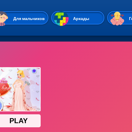
Перейти к основному содержан
Для мальчиков
Аркады
Г
Казуальные
Веселые
Стрелялки
Спортивные
Гонки
Unity
Экшены
Мультиплеер
Симуляторы
Стратегии
ИО
Пасьянс
Леди Баг и Супе