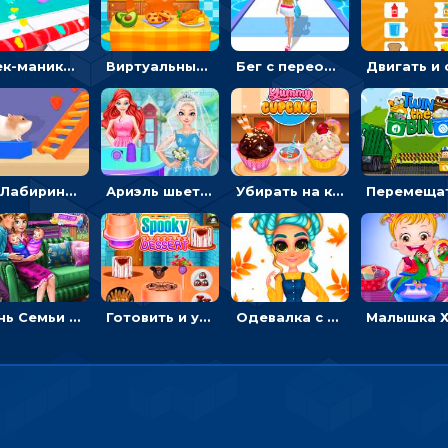
Стек-маникюр для девочек: красить ногти и избегать пил
Виртуальный питомец: ухаживать, кормить, купать рыжего кота
Бег с переодеванием: ловить одежду и повторять модные образы - для девочек
3D Лабиринт хомяка: проходить полосу препятствий, чтобы получать вкусняшки
Ариэль шьет свадебные платья для принцесс в салоне - одевалка
Убирать на кухне, готовить и печь кексы - для девочек
День Семьи Ледяной принцессы: убираться в доме и ухаживать за малышами - для девочек
Готовить и украшать десерт на Хэллоуин - для девочек
Одевалка с яркими осенними нарядами: собирать образ для прогулки