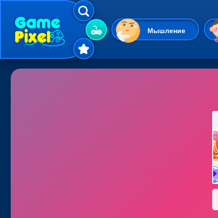
Мышление
Гиперказуальные
Одевалки
Шарики
Маджонг
Кликеры