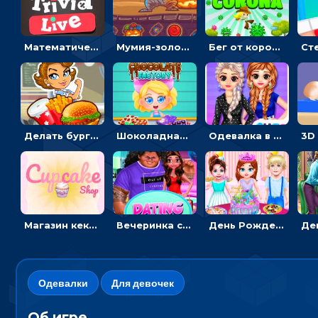
Математическая викторина мультиплеер: решать примеры на время
Мумия-золотоискатель: закидывать бинты, чтобы доставать сокровища
Бег от коронавируса: держать дистанцию, чтобы не заразиться
Делать бургеры, чтобы открывать новые ингредиенты - для девочек
Шоколадная фабрика для девочек: лущить бобы, готовить и украшать сладости
Одевалка в точку и полоску: создавать образы для принцесс и фотографировать
Магазин кексов: повторять сладости с картинки или продавать вкусняшки
Вечеринка свиданий: одевалка для влюбленных
День Рождения Тейлор: печь торт для девочки или наряжать именинницу
Одевалки
Для девочек
Об игре