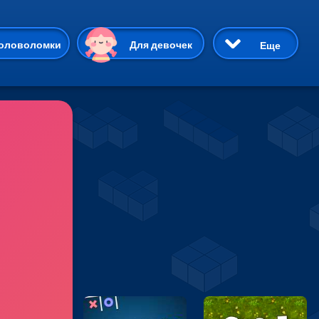
ию
оловоломки
Для девочек
Еще
3D
Приключения
Три в ряд
Пазлы
На двоих
Раскраски
Карточные
Драки
р Кот
Майнкрафт