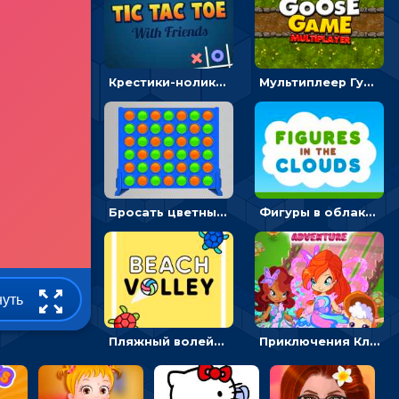
Крестики-нолики мультиплеер: найди соперника и сразись
Мультиплеер Гусь: кидай кости и шагай к финишу
Бросать цветные диски и складывать линии - головоломка
Фигуры в облаках: подбери предмет по очертанию – головоломка
нуть
Пляжный волейбол с черепахами: лови мяч и пасуй сопернику
Приключения Клуба Винкс: менять дорожки, чтобы собирать кристаллы