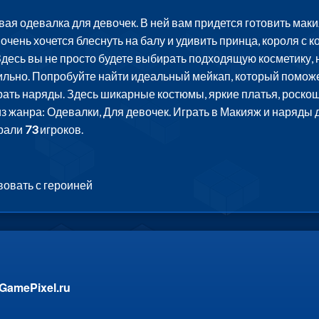
вая одевалка для девочек. В ней вам придется готовить мак
очень хочется блеснуть на балу и удивить принца, короля с к
десь вы не просто будете выбирать подходящую косметику, н
вильно. Попробуйте найти идеальный мейкап, который поможе
ать наряды. Здесь шикарные костюмы, яркие платья, роскошн
из жанра: Одевалки, Для девочек. Играть в Макияж и наряды 
грали
73
игроков.
овать с героиней
GamePixel.ru