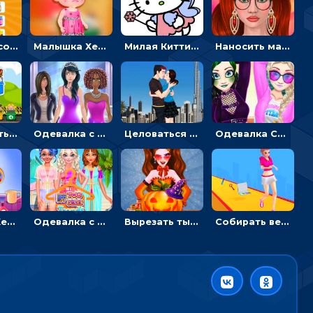
Двигать и соединять пазлы по смыслу - головоломка для детей
Малышка Хейзел заболела ветрянкой: вызывать доктора и лечить
Милая Китти для девочек: поиск отличий на картинках
Наносить макияж и делать прическу для корейской принцессы
Перемещать героя с корзиной или собирать мусор - гиперказуальная
Одевалка с разными стилями: переодевать, красить и выигрывать конкурс красоты
Целоваться или отвлекать прохожих от пары - гиперказуальные
Одевалка Сражение для девочек-принцесс: софт против гранжа
Малышка Хейзел ухаживает за попугаем: лечить и развлекать птичку
Одевалка с принцессами на пляже
Вырезать тыкву и одевать Харли Квинн - одевалка с карвингом
Собирать вещи и преображать девочку, чтобы покорить парня – гиперказуалка