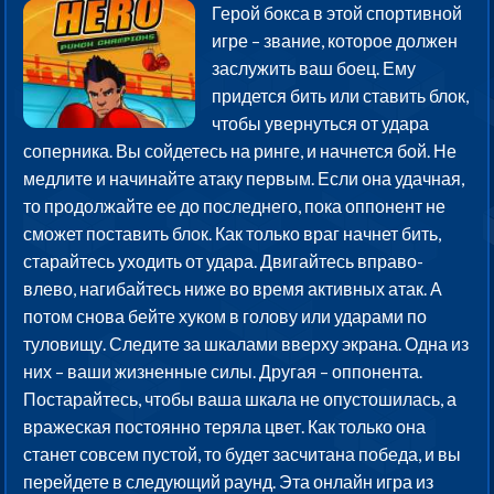
Герой бокса в этой спортивной
игре – звание, которое должен
заслужить ваш боец. Ему
придется бить или ставить блок,
чтобы увернуться от удара
соперника. Вы сойдетесь на ринге, и начнется бой. Не
медлите и начинайте атаку первым. Если она удачная,
то продолжайте ее до последнего, пока оппонент не
сможет поставить блок. Как только враг начнет бить,
старайтесь уходить от удара. Двигайтесь вправо-
влево, нагибайтесь ниже во время активных атак. А
потом снова бейте хуком в голову или ударами по
туловищу. Следите за шкалами вверху экрана. Одна из
них – ваши жизненные силы. Другая – оппонента.
Постарайтесь, чтобы ваша шкала не опустошилась, а
вражеская постоянно теряла цвет. Как только она
станет совсем пустой, то будет засчитана победа, и вы
перейдете в следующий раунд. Эта онлайн игра из