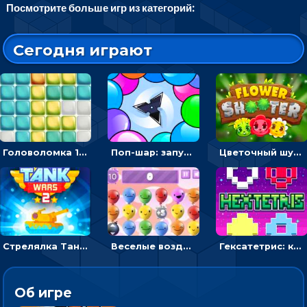
Посмотрите больше игр из категорий:
Сегодня играют
Головоломка 10х10
Поп-шар: запускать колючку, чтобы лопать воздушные шарики
Цветочный шутер: стрелять пчелками по цветам
Стрелялка Танковые войны: бить по танку врага, чтобы уничтожить зло
Веселые воздушные шары: соедини одноцветные в линию
Гексатетрис: кидать блок, чтобы складывать три в ряд - головоломка
Об игре