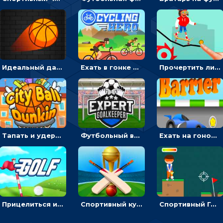
Идеальный данк: направлять пунктир в корзину и попадать мячом
Ехать в гонке на велосипедах через трамплины к финишу на скорость - спортивные
Прочертить линию, чтобы проехать на скейте, через преграды к финишу - для мальчиков
Тапать и удерживать баскетбольный мяч, чтобы попадать в кольца - спортивные
Футбольный вратарь: ловить мяч и отражать атаку соперника - спортивные
Ехать на гоночной машине, чтобы обходить преграды и собирать звезды - для мальчиков
Прицелиться и выстрелить мячиком для гольфа, чтобы попасть в лунку - спортивные
Спортивный кубок по крикету: отражать атаку и ударять по мячику битой
Спортивный Гольф-клуб: бить клюшкой по мячу, чтобы попадать в лунку с флажком