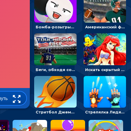
Бомба-розыгрыш: передавай и беги – 3D гиперказуалка
Американский футбол 3D: поймай мяч и останови атаку соперника
Беги, обходя соперников и собирай бонусы - американский футбол
Искать скрытый алфавит на картинках с мультяшными героями - головоломка для детей
нуть
Стритбол Джем - спортивный бросок мяча в кольцо
Стрелялка Ледяной человек 3D: заморозь и взорви