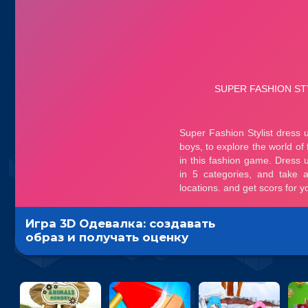
Игра 3D Одевалка: создавать
образ и получать оценку
стилистов