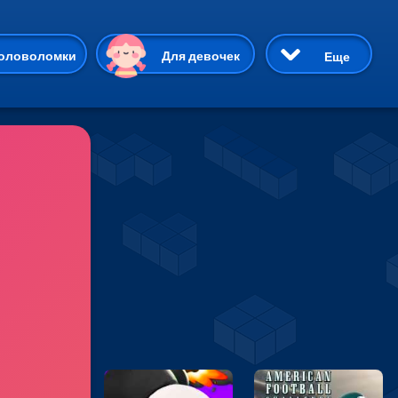
ию
оловоломки
Для девочек
Еще
3D
Приключения
Три в ряд
Пазлы
На двоих
Раскраски
Карточные
Драки
р Кот
Майнкрафт