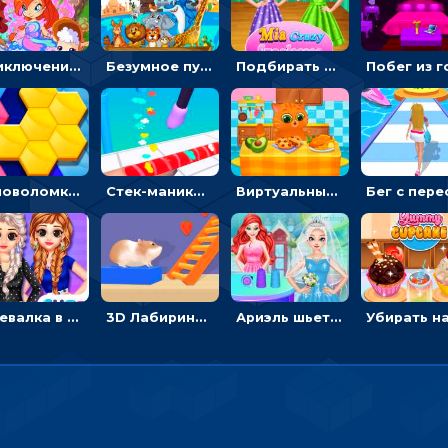
Приключения Клуба Винкс: менять дорожки, чтобы собирать кристаллы
Безумное путешествие друзей по миру: собирать пазлы из фото с животными
Подбирать очки для Мии и создавать дизайн - для девочек
Головоломка Гекса-пазл: складывать цветные фигуры в соты, чтобы заполнить поле
Стек-маникюр для девочек: красить ногти и избегать пил
Виртуальный питомец: ухаживать, кормить, купать рыжего кота
Одевалка в точку и полоску: создавать образы для принцесс и фотографировать
3D Лабиринт хомяка: проходить полосу препятствий, чтобы получать вкусняшки
Ариэль шьет свадебные платья для принцесс в салоне - одевалка