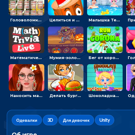
Головоломка с животными: переворачивать карточки, чтобы находить пару
Целиться и метать топор в 3D мишени
Малышка Тейлор едет на горячие источники - для девочек
Математическая викторина мультиплеер: решать примеры на время
Мумия-золотоискатель: закидывать бинты, чтобы доставать сокровища
Бег от коронавируса: держать дистанцию, чтобы не заразиться
Наносить макияж и делать прическу для корейской принцессы
Делать бургеры, чтобы открывать новые ингредиенты - для девочек
Шоколадная фабрика для девочек: лущить бобы, готовить и украшать сладости
Одевалки
3D
Для девочек
Unity
Об игре