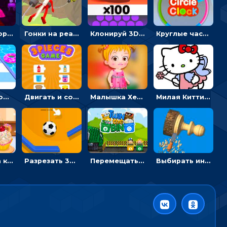
Побег из горной деревни: решай головоломки, чтобы открыть ворота
Гонки на реактивном ранце: избегать преград, чтобы лететь к финишу
Клонируй 3D шарики и сливай их в воронку
Круглые часы: ловить цветную стрелку в одинаковом участке циферблата
Бег с переодеванием: ловить одежду и повторять модные образы - для девочек
Двигать и соединять пазлы по смыслу - головоломка для детей
Малышка Хейзел заболела ветрянкой: вызывать доктора и лечить
Милая Китти для девочек: поиск отличий на картинках
Убирать на кухне, готовить и печь кексы - для девочек
Разрезать 3D канат, чтобы сбросить шарик и разбить башню из кубиков
Перемещать героя с корзиной или собирать мусор - гиперказуальная
Выбирать инструменты, чтобы выпиливать фигуры из дерева в 3D