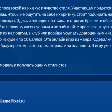
 проверкой на их вкус и чувство стиля. Участницам придется
вы. Чтобы не ощутить на себе их критику, стоит подбирать н
дежды. Здесь и летящие платьица, и строгие брючки, и обл
те перчинку аксессуарами и не забывайте про элегантную об
и их на подиум, в клуб или вообще усыпать драгоценными ка
 из судей по 10 баллов. Эта онлайн игра из жанра: Одевалки,
в браузере компьютера, смартфона или планшета. В игру уже
модель и получать оценку стилистов
GamePixel.ru