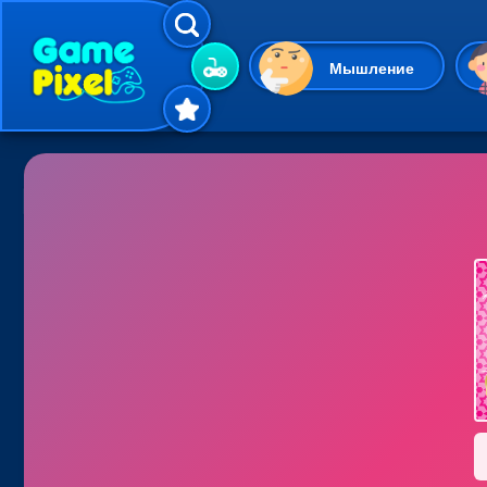
Мышление
Гиперказуальные
Одевалки
Шарики
Маджонг
Кликеры