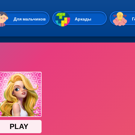
Перейти к основному содержан
Для мальчиков
Аркады
Г
Казуальные
Веселые
Стрелялки
Спортивные
Гонки
Unity
Экшены
Мультиплеер
Симуляторы
Стратегии
ИО
Пасьянс
Леди Баг и Супе