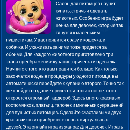
Салон для питомцев научит
купать, стричь и одевать
животных. Особенно игра будет
ценна для девочек, которые так
тянутся к маленьким
пушистикам. У вас появится сразу и кошечка, и
собачка. И ухаживать за ними тоже придется за
обоими. Для каждого животного приготовлено три
этапа преображения: купание, прическа и одевалка.
Начните с того, кто вам нравится больше. Как только
закончатся водные процедуры у одного питомца, вы
автоматически перейдете к купанию второго. Точно так
же пройдет создание причесок и только после этого
откроется огромный гардероб. Здесь много красивых
костюмчиков, платьиц, тапочек и миленьких украшений
для пушистых питомцев. Сделайте счастливыми двух
красавчиков и приобретите новых виртуальных
друзей. Эта онлайн игра из жанра: Для девочек. Играть