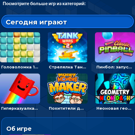
Посмотрите больше игр из категорий:
Сегодня играют
Головоломка 10х10
Стрелялка Танковые войны: бить по танку врага, чтобы уничтожить зло
Пинбол: запускать шарик, чтобы выбивать очки
Гиперказуалка Летающая чашка кофе: двигаться и собирать кубики сахара
Похитители денег: управляйте друзьями и соберите все мешки с долларами
Неоновая геометрия: прыгай через препятствия и собирай шары
Об игре