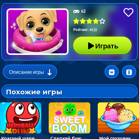
62
Рейтинг: 4 (1)
Играть
Описание игры
Похожие игры
Красный шарик-герой в бегах: прыгать, чтобы избегать препятствий
Сладкий бум: тапнуть, чтобы взорвать желейки - головоломка
Мой грузовик с мороженным: принимать заказы и готовить десерты