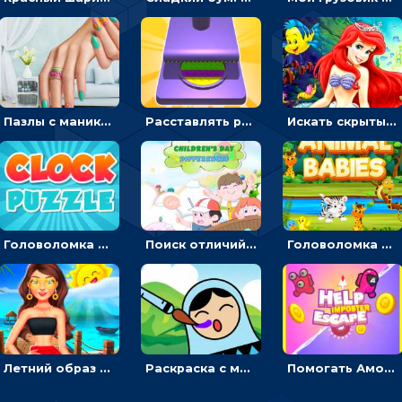
Пазлы с маникюром: собери идеальный рисунок для ногтей
Расставлять резиновые кубики, чтобы делать поп-ит - гиперказуальные
Искать скрытый алфавит на картинках с мультяшными героями - головоломка для детей
Головоломка с часами для детей: читать время по циферблату
Поиск отличий на картинках с детьми - головоломка
Головоломка Звери-малыши: открывай карточки по очереди, чтобы найти одинаковые
Летний образ для подруг: переодевать девочек для прогулки
Раскраска с матрешками для девочек
Помогать Амонг Ас бежать из комнаты через преграды - приключения