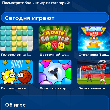
Посмотрите больше игр из категорий:
Сегодня играют
Головоломка 10х10
Цветочный шутер: стрелять пчелками по цветам
Стрелялка Танковые войны: бить по танку врага, чтобы уничтожить зло
Головоломка Невероятный баскетбол: проложить путь и отправить мяч в корзину
Поп-шар: запускать колючку, чтобы лопать воздушные шарики
Бить пенальти по воротам или мишеням - спортивная аркада
Об игре