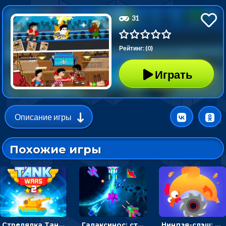
31
Рейтинг: (0)
Играть
Описание игры
Похожие игры
Стрелялка Танковые войны: бить по танку врага, чтобы уничтожить зло
Галаксинос: стрелялка в космосе по врагам
Ниндзя-слэш: запускай оружие по целям и становись мастером сюрикенов