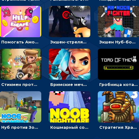
Помогать Амонг Ас бежать из комнаты через преграды - приключения
Экшен-стрелялка по зомби: целиться и попадать в бегущих монстров
Экшен Нуб-боец: прыгать через препятствия или бить врагов мечом
Стикмен против Зомби: стрелять в зомби и развивать воина
Бримские мечи: бежать через преграды, бить врагов и собирать монеты
Гробница кота: искать выход в лабиринте, собирая золото
Нуб против Зомби: направлять линию на врага и бить молотом
Кошмарный сон Нуба: балансируй, чтобы выжить
Стратегия Хранители рощи: расставлять монстров, чтобы охранять камни от врагов