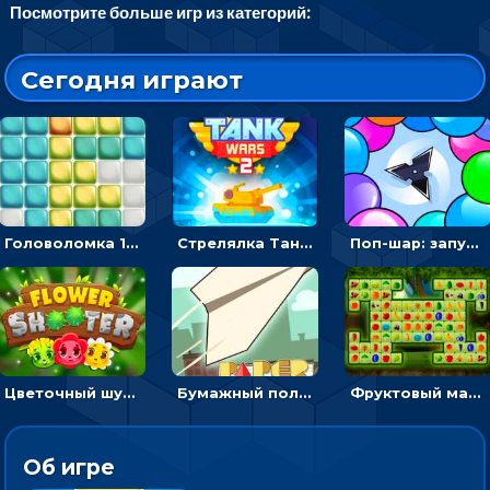
Посмотрите больше игр из категорий:
Сегодня играют
Головоломка 10х10
Стрелялка Танковые войны: бить по танку врага, чтобы уничтожить зло
Поп-шар: запускать колючку, чтобы лопать воздушные шарики
Цветочный шутер: стрелять пчелками по цветам
Бумажный полет: бросай самолетик и собери бонусы
Фруктовый маджонг - найти одинаковые плитки головоломки
Об игре