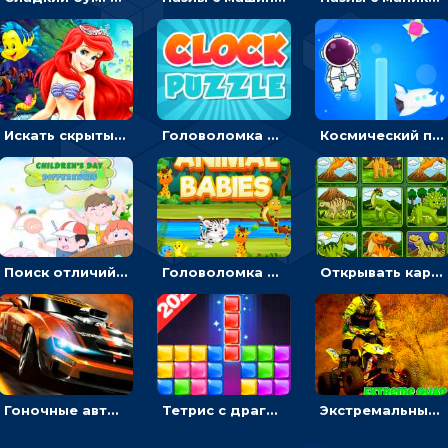
Искать скрытый алфавит на картинках с мультяшными героями - головоломка для детей
Головоломка с часами для детей: читать время по циферблату
Космический побег: двигать космонавта, чтобы попасть к кораблю
Поиск отличий на картинках с детьми - головоломка
Головоломка Звери-малыши: открывай карточки по очереди, чтобы найти одинаковые
Открывать картинки с динозаврами и складывать в пары по памяти - головоломка
Гоночные авто в пазлах: разбей картинку и собери снова
Тетрис с драгоценными камнями: расставляй блоки, чтобы получить линию - головоломка
Экстремальные пазлы с квадроциклами: собирать крутые тачки