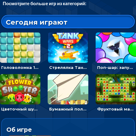
Посмотрите больше игр из категорий:
Сегодня играют
Головоломка 10х10
Стрелялка Танковые войны: бить по танку врага, чтобы уничтожить зло
Поп-шар: запускать колючку, чтобы лопать воздушные шарики
Цветочный шутер: стрелять пчелками по цветам
Бумажный полет: бросай самолетик и собери бонусы
Фруктовый маджонг - найти одинаковые плитки головоломки
Об игре