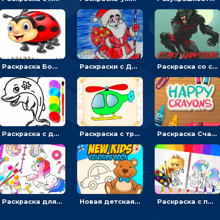
Раскраска Божья коровка: выбирать цвета и разукрашивать насекомых
Раскраски с Дедом Морозом: разрисовывать зимнего волшебника
Раскраска со страшилками - для мальчиков
Раскраска с дельфинами: разукрашивать рыб и фотографировать
Раскраска с транспортом для мальчиков
Раскраска Счастливые мелки: выбирать и раскрашивать по образцу
Раскраска для девочек Милый единорог: кликать и разукрашивать
Новая детская книжка-раскраска: выбирать и рисовать
Раскраска с пони: выбирать цвета, чтобы делать ярких лошадок