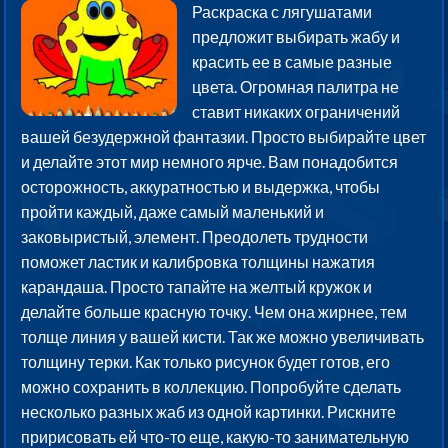
Раскраска с лягушатами
предложит выбирать жабу и
красить ее в самые разные
цвета. Огромная палитра не
ставит никаких ограничений
вашей безудержной фантазии. Просто выбирайте цвет
и делайте этот мир немного ярче. Вам понадобится
осторожность, аккуратностью и выдержка, чтобы
пройти каждый, даже самый маленький и
заковыристый, элемент. Преодолеть трудности
поможет ластик и калибровка толщины нажатия
карандаша. Просто тапайте на желтый кружок и
делайте больше красную точку. Чем она жирнее, тем
толще линия у вашей кисти. Так же можно увеличивать
толщину терки. Как только рисунок будет готов, его
можно сохранить в коллекцию. Попробуйте сделать
несколько разных жаб из одной картинки. Рискните
пририсовать ей что-то еще, какую-то занимательную