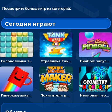
Посмотрите больше игр из категорий:
Сегодня играют
Головоломка 10х10
Стрелялка Танковые войны: бить по танку врага, чтобы уничтожить зло
Пинбол: запускать шарик, чтобы выбивать очки
Гиперказуалка Летающая чашка кофе: двигаться и собирать кубики сахара
Похитители денег: управляйте друзьями и соберите все мешки с долларами
Неоновая геометрия: прыгай через препятствия и собирай шары