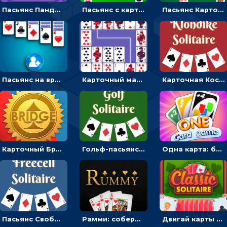
Пасьянс Панджонг: собирать карты по порядку, чтобы очистить поле
Пасьянс с картами: раскладывать масти в четыре ячейки
Пасьянс Карточный паук: складывать карты по мастям от короля до туза в колоду
Пасьянс на время: разложить карты по мастям от туза до короля
Карточный маджонг: найти две одинаковые масти и соединить
Карточная Косынка: собрать по масти и сложить в стопки
Карточный Бридж: класть карты по очереди и брать взятки
Гольф-пасьянс: разложить карты в одну стопку
Одна карта: бить одним цветом или цифрой
Пасьянс Свободная ячейка: сложить карты от туза до короля
Рамми: собери комбинации и сбрось карты
Двигай карты и раскладывай по мастям - карточная головоломка