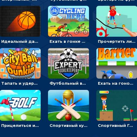
Идеальный данк: направлять пунктир в корзину и попадать мячом
Ехать в гонке на велосипедах через трамплины к финишу на скорость - спортивные
Прочертить линию, чтобы проехать на скейте, через преграды к финишу - для мальчиков
Тапать и удерживать баскетбольный мяч, чтобы попадать в кольца - спортивные
Футбольный вратарь: ловить мяч и отражать атаку соперника - спортивные
Ехать на гоночной машине, чтобы обходить преграды и собирать звезды - для мальчиков
Прицелиться и выстрелить мячиком для гольфа, чтобы попасть в лунку - спортивные
Спортивный кубок по крикету: отражать атаку и ударять по мячику битой
Спортивный Гольф-клуб: бить клюшкой по мячу, чтобы попадать в лунку с флажком