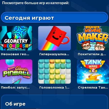
Посмотрите больше игр из категорий:
Сегодня играют
Неоновая геометрия: прыгай через препятствия и собирай шары
Гиперказуалка Летающая чашка кофе: двигаться и собирать кубики сахара
Похитители денег: управляйте друзьями и соберите все мешки с долларами
Пинбол: запускать шарик, чтобы выбивать очки
Головоломка 10х10
Стрелялка Танковые войны: бить по танку врага, чтобы уничтожить зло
Об игре