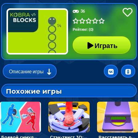
36
Рейтинг: (0)
Играть
Описание игры
Похожие игры
Боевой симулятор 3D: повтори позу рыцаря и победи врага
Стэк-твист 3D: тапай по шарику, чтобы разбивать платформы
Расставлять резиновые кубики, чтобы делать поп-ит - гиперказуальные