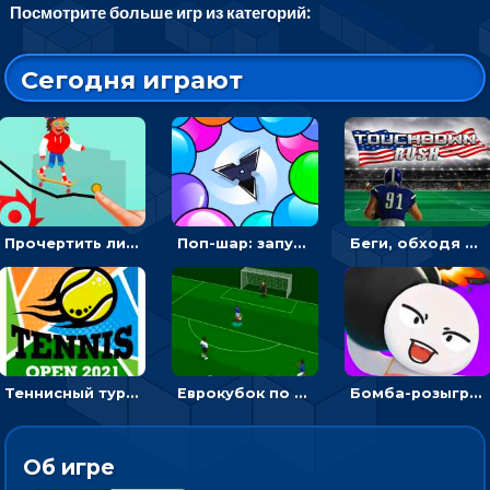
Посмотрите больше игр из категорий:
Сегодня играют
Прочертить линию, чтобы проехать на скейте, через преграды к финишу - для мальчиков
Поп-шар: запускать колючку, чтобы лопать воздушные шарики
Беги, обходя соперников и собирай бонусы - американский футбол
Теннисный турнир: подавать или отбивать шарик ракеткой
Еврокубок по футболу 2021 в 3D: пасуй мяч и бей по воротам соперника
Бомба-розыгрыш: передавай и беги – 3D гиперказуалка
Об игре