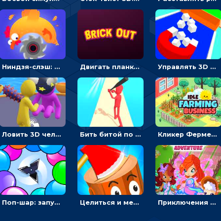
Ниндзя-слэш: запускай оружие по целям и становись мастером сюрикенов
Двигать планку и бить шариком по цветным блокам - гиперказуальная
Управлять 3D магнитом, чтобы собирать фигуры и сбрасывать в пропасть
Ловить 3D человечком своего цвета и собирать драгоценности - гиперказуалка
Бить битой по шарику, чтобы сбивать кубики с буквами на пути к финишу - 3D
Кликер Фермерский бизнес: расти овощи, чтобы богатеть
Поп-шар: запускать колючку, чтобы лопать воздушные шарики
Целиться и метать топор в 3D мишени
Приключения Клуба Винкс: менять дорожки, чтобы собирать кристаллы