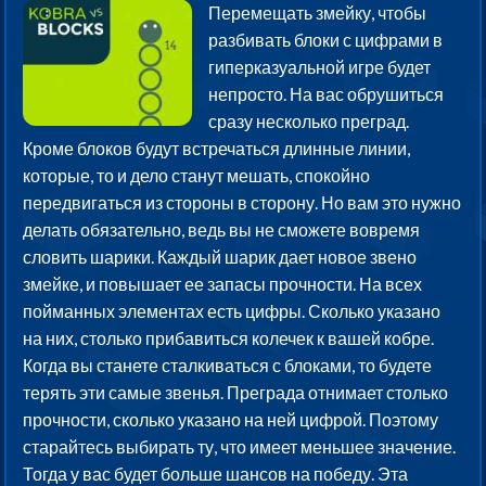
Перемещать змейку, чтобы
разбивать блоки с цифрами в
гиперказуальной игре будет
непросто. На вас обрушиться
сразу несколько преград.
Кроме блоков будут встречаться длинные линии,
которые, то и дело станут мешать, спокойно
передвигаться из стороны в сторону. Но вам это нужно
делать обязательно, ведь вы не сможете вовремя
словить шарики. Каждый шарик дает новое звено
змейке, и повышает ее запасы прочности. На всех
пойманных элементах есть цифры. Сколько указано
на них, столько прибавиться колечек к вашей кобре.
Когда вы станете сталкиваться с блоками, то будете
терять эти самые звенья. Преграда отнимает столько
прочности, сколько указано на ней цифрой. Поэтому
старайтесь выбирать ту, что имеет меньшее значение.
Тогда у вас будет больше шансов на победу. Эта