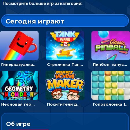
Посмотрите больше игр из категорий:
Сегодня играют
Гиперказуалка Летающая чашка кофе: двигаться и собирать кубики сахара
Стрелялка Танковые войны: бить по танку врага, чтобы уничтожить зло
Пинбол: запускать шарик, чтобы выбивать очки
Неоновая геометрия: прыгай через препятствия и собирай шары
Похитители денег: управляйте друзьями и соберите все мешки с долларами
Головоломка 10х10
Об игре