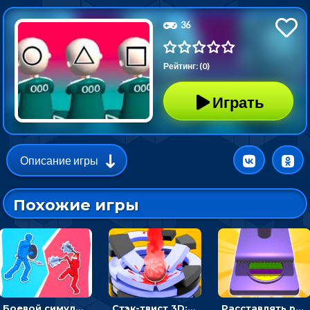
36
Рейтинг: (0)
Играть
Описание игры
Похожие игры
Боевой симулятор 3D: повтори позу рыцаря и победи врага
Стэк-твист 3D: тапай по шарику, чтобы разбивать платформы
Расставлять резиновые кубики, чтобы делать поп-ит - гиперказуальные