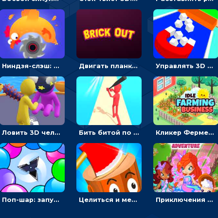
Ниндзя-слэш: запускай оружие по целям и становись мастером сюрикенов
Двигать планку и бить шариком по цветным блокам - гиперказуальная
Управлять 3D магнитом, чтобы собирать фигуры и сбрасывать в пропасть
Ловить 3D человечком своего цвета и собирать драгоценности - гиперказуалка
Бить битой по шарику, чтобы сбивать кубики с буквами на пути к финишу - 3D
Кликер Фермерский бизнес: расти овощи, чтобы богатеть
Поп-шар: запускать колючку, чтобы лопать воздушные шарики
Целиться и метать топор в 3D мишени
Приключения Клуба Винкс: менять дорожки, чтобы собирать кристаллы