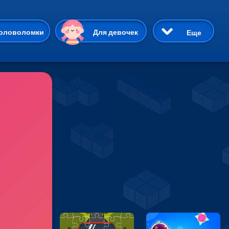
ию
оловоломки
Для девочек
Еще
3D
Приключения
Три в ряд
Пазлы
На двоих
Раскраски
Карточные
Драки
р Кот
Майнкрафт