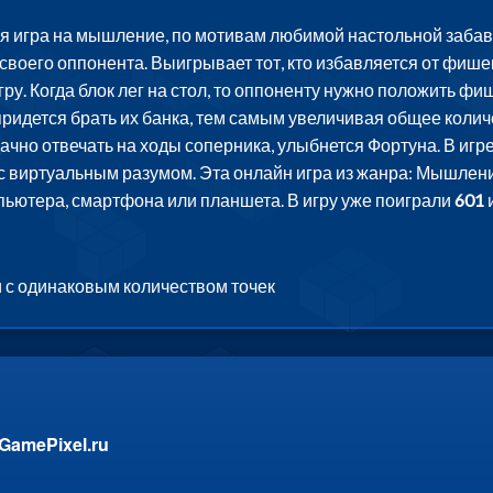
ая игра на мышление, по мотивам любимой настольной забав
воего оппонента. Выигрывает тот, кто избавляется от фишек 
ру. Когда блок лег на стол, то оппоненту нужно положить фи
 придется брать их банка, тем самым увеличивая общее колич
ачно отвечать на ходы соперника, улыбнется Фортуна. В игр
с виртуальным разумом. Эта онлайн игра из жанра: Мышление
пьютера, смартфона или планшета. В игру уже поиграли
601
и
 с одинаковым количеством точек
GamePixel.ru