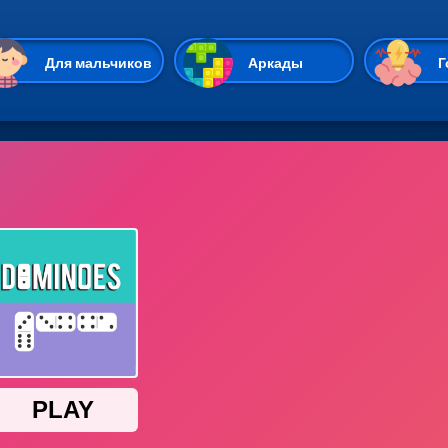
Перейти к основному содержан
Для мальчиков
Аркады
Г
Казуальные
Веселые
Стрелялки
Спортивные
Гонки
Unity
Экшены
Мультиплеер
Симуляторы
Стратегии
ИО
Пасьянс
Леди Баг и Супе