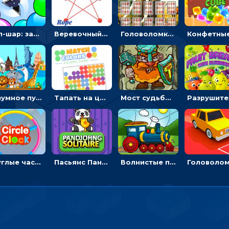
Поп-шар: запускать колючку, чтобы лопать воздушные шарики
Веревочный мастер: двигай узелки и развязывай их
Головоломка с животными: переворачивать карточки, чтобы находить пару
Безумное путешествие друзей по миру: собирать пазлы из фото с животными
Тапать на цветные точки, чтобы взрывать одинаковые - три в ряд
Мост судьбы: прыгать по платформам и бить молотом орков
Круглые часы: ловить цветную стрелку в одинаковом участке циферблата
Пасьянс Панджонг: собирать карты по порядку, чтобы очистить поле
Волнистые пазлы с транспортом: собирай картинку из частей