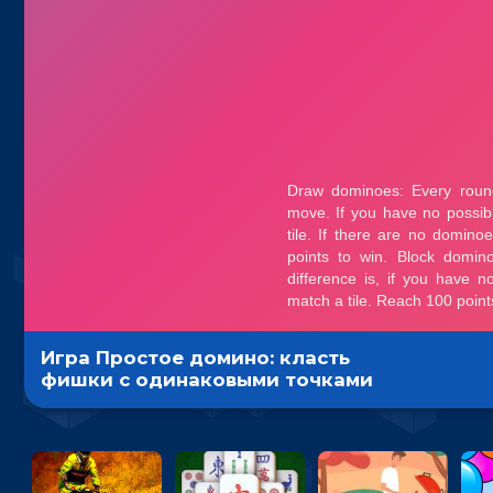
Игра Простое домино: класть
фишки с одинаковыми точками