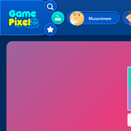
Мышление
Гиперказуальные
Одевалки
Шарики
Маджонг
Кликеры