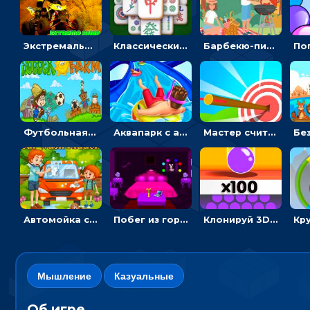
Экстремальные пазлы с квадроциклами: собирать крутые тачки
Классический маджонг на время: находить пары одинаковых плиток, чтобы расчищать поле
Барбекю-пикник: искать скрытые предметы на картинках - головоломка
Футбольная ферма: бей по мячу, чтобы забивать в ворота и ловить звезды
Аквапарк с акулами: жми, чтобы лететь к финишу по волнам
Мастер считать стрелы: увеличивать запас, чтобы поразить больше целей
Автомойка со скрытыми звездами: ищи на время
Побег из горной деревни: решай головоломки, чтобы открыть ворота
Клонируй 3D шарики и сливай их в воронку
Мышление
Казуальные
Об игре