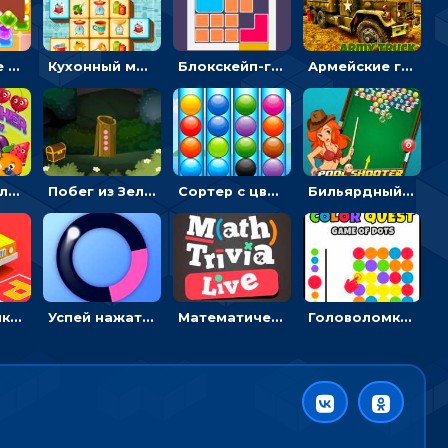
Конфетные кубики: двигать сладости в сторону, чтобы стрелять по целям
Кухонный маджонг: соединять пары посуды и расчищать поле
Блокскейп-головоломка: двигать блоки, чтобы достать элемент со звездой
Армейские грузовики в пазлах: собери военную машину
Разрушитель фруктов: стрелять ягодами по ананасам
Побег из Зеленого парка: решай ребусы, чтобы выбраться на свободу
Сортер с цветными шариками: размещать в колбах по цвету
Бильярдный пул: стрелять шариками, чтобы взрывать одинаковые
Головоломка Парк-стоянка: рисовать линии, чтобы парковать машины
Успей нажать: кликай, чтобы попасть в цветной сектор круга
Математическая викторина мультиплеер: решать примеры на время
Головоломка Цветной квест: тапай по цветным точкам и перекрашивай поле