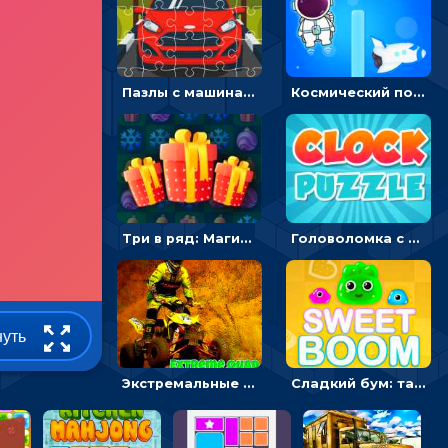
Пазлы с машинами Форд: собирать картинки и открывать новые
Космический побег: двигать космонавта, чтобы попасть к кораблю
Три в ряд: Магические рождественские драгоценности
Головоломка с часами для детей: читать время по циферблату
нуть
Экстремальные пазлы с квадроциклами: собирать крутые тачки
Сладкий бум: тапнуть, чтобы взорвать желейки - головоломка