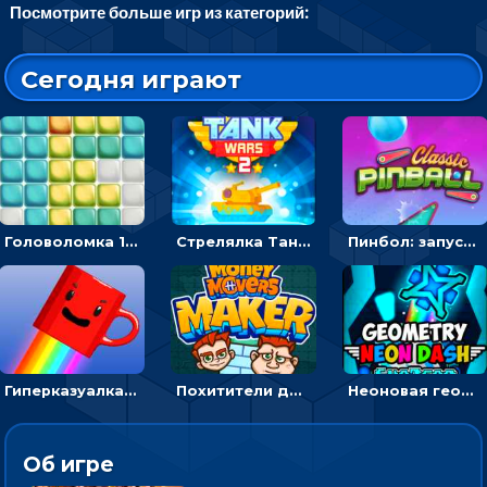
Посмотрите больше игр из категорий:
Сегодня играют
Головоломка 10х10
Стрелялка Танковые войны: бить по танку врага, чтобы уничтожить зло
Пинбол: запускать шарик, чтобы выбивать очки
Гиперказуалка Летающая чашка кофе: двигаться и собирать кубики сахара
Похитители денег: управляйте друзьями и соберите все мешки с долларами
Неоновая геометрия: прыгай через препятствия и собирай шары
Об игре