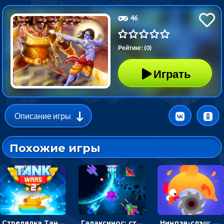
46
Рейтинг: (0)
Играть
Описание игры
Похожие игры
Стрелялка Танковые войны: бить по танку врага, чтобы уничтожить зло
Галаксинос: стрелялка в космосе по врагам
Ниндзя-слэш: запускай оружие по целям и становись мастером сюрикенов