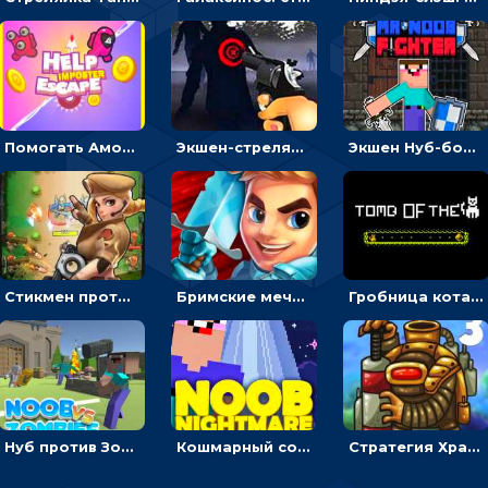
Помогать Амонг Ас бежать из комнаты через преграды - приключения
Экшен-стрелялка по зомби: целиться и попадать в бегущих монстров
Экшен Нуб-боец: прыгать через препятствия или бить врагов мечом
Стикмен против Зомби: стрелять в зомби и развивать воина
Бримские мечи: бежать через преграды, бить врагов и собирать монеты
Гробница кота: искать выход в лабиринте, собирая золото
Нуб против Зомби: направлять линию на врага и бить молотом
Кошмарный сон Нуба: балансируй, чтобы выжить
Стратегия Хранители рощи: расставлять монстров, чтобы охранять камни от врагов