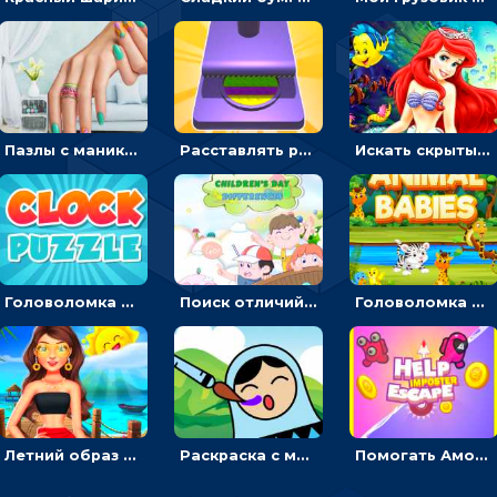
Пазлы с маникюром: собери идеальный рисунок для ногтей
Расставлять резиновые кубики, чтобы делать поп-ит - гиперказуальные
Искать скрытый алфавит на картинках с мультяшными героями - головоломка для детей
Головоломка с часами для детей: читать время по циферблату
Поиск отличий на картинках с детьми - головоломка
Головоломка Звери-малыши: открывай карточки по очереди, чтобы найти одинаковые
Летний образ для подруг: переодевать девочек для прогулки
Раскраска с матрешками для девочек
Помогать Амонг Ас бежать из комнаты через преграды - приключения