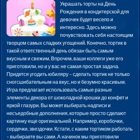
Украшать торты на День
Рождения в кондитерской для
девочек будет весело и
интересно. Здесь можно
почувствовать себя настоящим
творцом самых сладких угощений. Конечно, тортик в
такой ответственный день обязан быть самым
вкусным и свежим. Впрочем, ваши коллеги уже его
приготовили, но и у вас не самая простая задача.
Придется угодить юбиляру – сделать тортик не только
сногсшибательным на вкус, но и безумно красивым.
Игра предлагает использовать самые разные
элементы декора от шоколадной крошки до конфет и
яркой глазури. Вы может выбирать надписи и
несъедобные дополнения, которые просто сделают
картинку еще оригинальней. Например, коробочки,
сердечки, звездочки. Кстати, с каким тортиком работать
– выбираете вы сами. А начинок мы приготовили