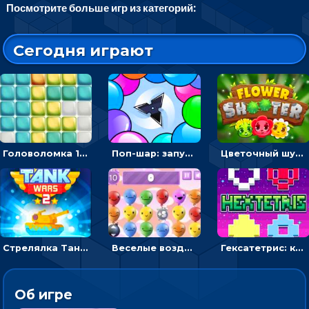
Посмотрите больше игр из категорий:
Сегодня играют
Головоломка 10х10
Поп-шар: запускать колючку, чтобы лопать воздушные шарики
Цветочный шутер: стрелять пчелками по цветам
Стрелялка Танковые войны: бить по танку врага, чтобы уничтожить зло
Веселые воздушные шары: соедини одноцветные в линию
Гексатетрис: кидать блок, чтобы складывать три в ряд - головоломка
Об игре