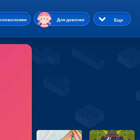
ию
оловоломки
Для девочек
Еще
3D
Приключения
Три в ряд
Пазлы
На двоих
Раскраски
Карточные
Драки
р Кот
Майнкрафт