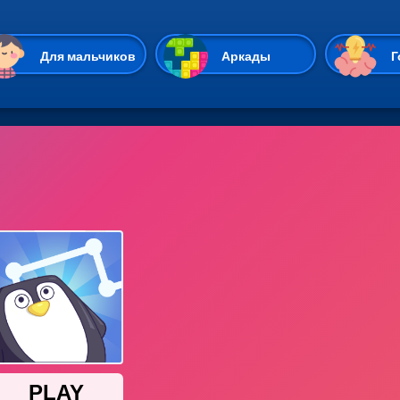
Перейти к основному содержан
Для мальчиков
Аркады
Г
Казуальные
Веселые
Стрелялки
Спортивные
Гонки
Unity
Экшены
Мультиплеер
Симуляторы
Стратегии
ИО
Пасьянс
Леди Баг и Супе