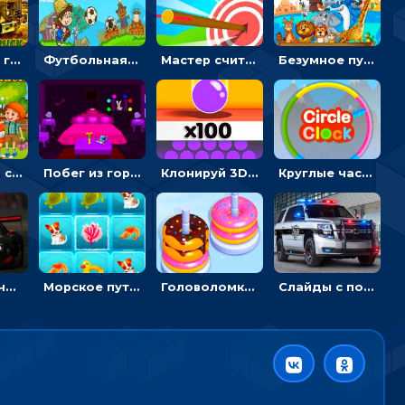
Армейские грузовики в пазлах: собери военную машину
Футбольная ферма: бей по мячу, чтобы забивать в ворота и ловить звезды
Мастер считать стрелы: увеличивать запас, чтобы поразить больше целей
Безумное путешествие друзей по миру: собирать пазлы из фото с животными
Автомойка со скрытыми звездами: ищи на время
Побег из горной деревни: решай головоломки, чтобы открыть ворота
Клонируй 3D шарики и сливай их в воронку
Круглые часы: ловить цветную стрелку в одинаковом участке циферблата
Пазлы с гоночными автомобилями: собери свой болид по частям
Морское путешествие: двигай блоки, чтобы соединять одинаковые по три в ря
Головоломка Сортер пончиков: двигать и соединять по цвету
Слайды с полицейскими машинами: перемещать пазлы, чтобы собрать картинку