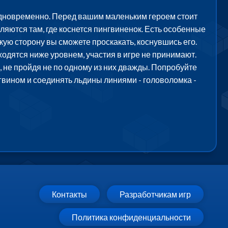
 одновременно. Перед вашим маленьким героем стоит
ляются там, где коснется пингвиненок. Есть особенные
какую сторону вы сможете проскакать, коснувшись его.
одятся ниже уровнем, участия в игре не принимают.
, не пройдя не по одному из них дважды. Попробуйте
нгвином и соединять льдины линиями - головоломка -
Контакты
Разработчикам игр
Политика конфиденциальности