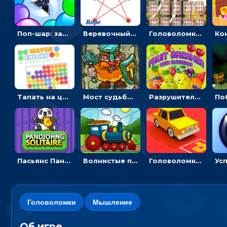
Поп-шар: запускать колючку, чтобы лопать воздушные шарики
Веревочный мастер: двигай узелки и развязывай их
Головоломка с животными: переворачивать карточки, чтобы находить пару
Тапать на цветные точки, чтобы взрывать одинаковые - три в ряд
Мост судьбы: прыгать по платформам и бить молотом орков
Разрушитель фруктов: стрелять ягодами по ананасам
Пасьянс Панджонг: собирать карты по порядку, чтобы очистить поле
Волнистые пазлы с транспортом: собирай картинку из частей
Головоломка Парк-стоянка: рисовать линии, чтобы парковать машины
Головоломки
Мышление
Об игре