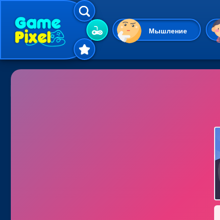
Мышление
Гиперказуальные
Одевалки
Шарики
Маджонг
Кликеры