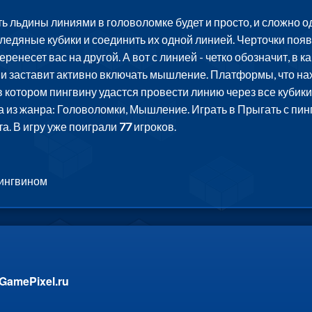
ть льдины линиями в головоломке будет и просто, и сложно
 ледяные кубики и соединить их одной линией. Черточки появ
перенесет вас на другой. А вот с линией - четко обозначит, в 
и заставит активно включать мышление. Платформы, что нах
в котором пингвину удастся провести линию через все кубики
а из жанра: Головоломки, Мышление. Играть в Прыгать с пи
а. В игру уже поиграли
77
игроков.
пингвином
GamePixel.ru