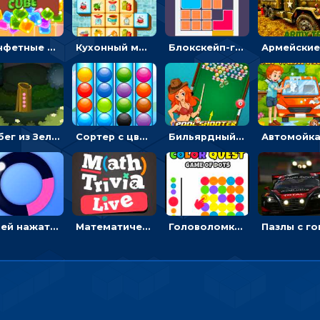
Конфетные кубики: двигать сладости в сторону, чтобы стрелять по целям
Кухонный маджонг: соединять пары посуды и расчищать поле
Блокскейп-головоломка: двигать блоки, чтобы достать элемент со звездой
Побег из Зеленого парка: решай ребусы, чтобы выбраться на свободу
Сортер с цветными шариками: размещать в колбах по цвету
Бильярдный пул: стрелять шариками, чтобы взрывать одинаковые
Успей нажать: кликай, чтобы попасть в цветной сектор круга
Математическая викторина мультиплеер: решать примеры на время
Головоломка Цветной квест: тапай по цветным точкам и перекрашивай поле