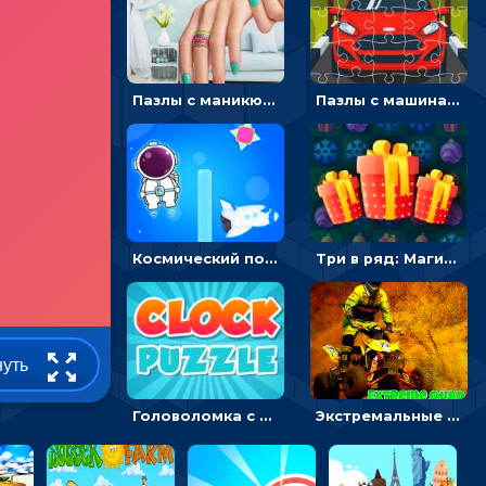
Пазлы с маникюром: собери идеальный рисунок для ногтей
Пазлы с машинами Форд: собирать картинки и открывать новые
Космический побег: двигать космонавта, чтобы попасть к кораблю
Три в ряд: Магические рождественские драгоценности
нуть
Головоломка с часами для детей: читать время по циферблату
Экстремальные пазлы с квадроциклами: собирать крутые тачки