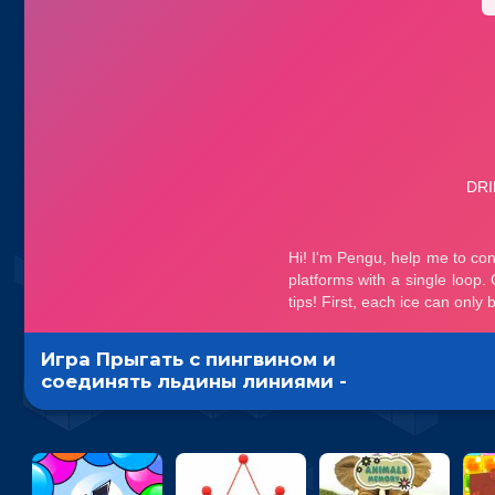
Игра Прыгать с пингвином и
соединять льдины линиями -
головоломка