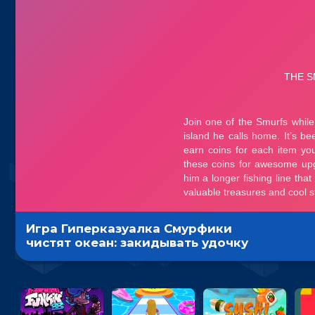
Игра Гиперказуалка Смурфики
чистят океан: закидывать удочку
и доставать мусор