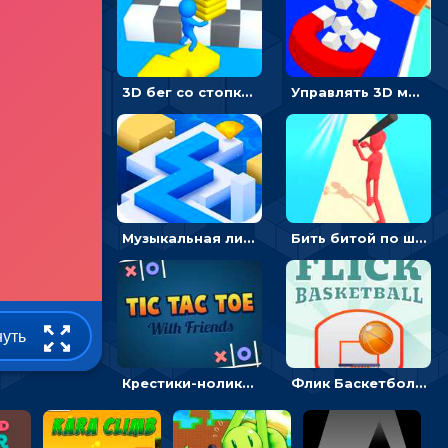
3D бег со стопками: строй мостики и собирай камни
Управлять 3D магнитом, чтобы собирать фигуры и сбрасывать в пропасть
Музыкальная линия: проложи путь, избегая препятствий
Бить битой по шарику, чтобы сбивать кубики с буквами на пути к финишу - 3D
нуть
Крестики-нолики мультиплеер: найди соперника и сразись
Флик Баскетбол: кинь мяч и порази цель - гиперказуальная