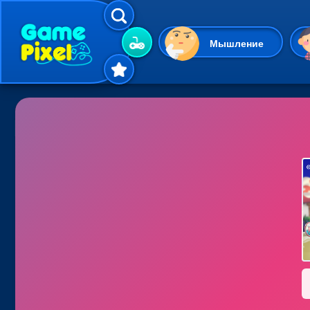
Мышление
Гиперказуальные
Одевалки
Шарики
Маджонг
Кликеры