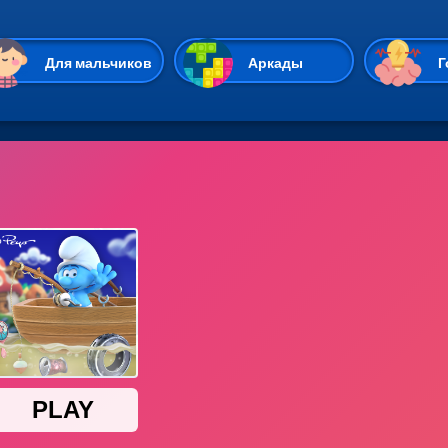
Перейти к основному содержан
Для мальчиков
Аркады
Г
Казуальные
Веселые
Стрелялки
Спортивные
Гонки
Unity
Экшены
Мультиплеер
Симуляторы
Стратегии
ИО
Пасьянс
Леди Баг и Супе