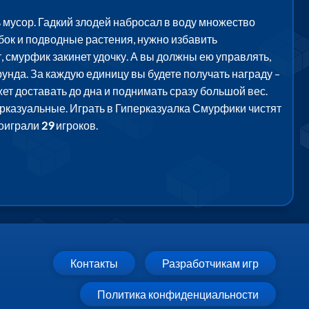
 мусор. Гадкий злодей набросал в воду множество
ыбок и подводные растения, нужно избавить
т, смурфик закинет удочку. А вы должны ею управлять,
унда. За каждую единицу вы будете получать награду –
ет доставать до дна и поднимать сразу большой вес.
ерказуальные. Играть в Гиперказуалка Смурфики чистят
поиграли
29
игроков.
Контакты
Разработчикам игр
Политика конфиденциальности