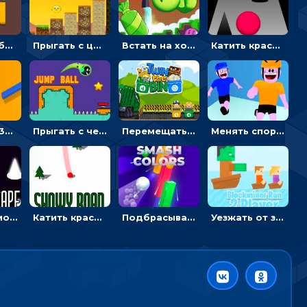
Вынимать булавки и сортировать воду в колбы - гиперказуальные
Прыгать с цыпленком по столбикам вверх, чтобы собирать время - гиперказуальные
Встать на ходули, чтобы словить конфету в лабиринте - гиперказуальные
Катить красный мяч по дороге и уходить от черных кольев
Разрезать 3D канат, чтобы сбросить шарик и разбить башню из кубиков
Прыгать с черным мячом через колья, чтобы собрать звезды
Перемещать героя с корзиной или собирать мусор - гиперказуальная
Менять спортсмена на строителя, чтобы бежать вперед к финишу - ИО
Двигать Амонг Ас в космосе или бежать через колья - гиперказуалка
Катить красный мяч по снегу между елок - гиперказуальная
Подбрасывать мяч, чтобы провести через цветную преграду
Уезжать от зомби и собирать камни - гиперказуалка на двоих