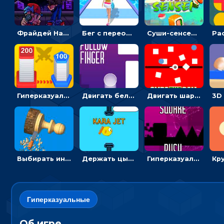
Фрайдей Найт Фанкин - Большой брат 4: кликать на стрелки, чтобы играть музыку
Бег с переодеванием: ловить одежду и повторять модные образы - для девочек
Суши-сенсей: рубить роллы, избегая бомб
Гиперказуальные: Проводить синие линии, чтобы завоевывать города
Двигать белый шарик и уходить от светящихся блоков - гиперказуальные
Двигать шарик по линии, чтобы уходить от белых шипов и ловить мячи - гиперказуальные
Выбирать инструменты, чтобы выпиливать фигуры из дерева в 3D
Держать цыпленка на лету, чтобы проходить через колонны - гиперказуальные
Гиперказуалка на скорость: прыгать через колья или менять сторону движения квадрата
Гиперказуальные
Об игре