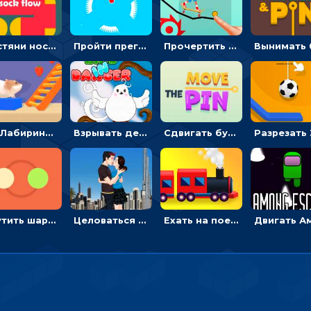
Растяни носок: соединить пальцем все точки в пазле
Пройти преграды с шариком, пока сужается проход - гиперказуальные
Прочертить линию, чтобы проехать на скейте, через преграды к финишу - для мальчиков
3D Лабиринт хомяка: проходить полосу препятствий, чтобы получать вкусняшки
Взрывать деревянные ящики и бочки, чтобы спасти птицу в гнезде - гиперказуальные
Сдвигать булавку, чтобы высыпать цветные шарики - гиперказуальные
Крутить шарики, чтобы ловить цветные мячи - гиперказуальная
Целоваться или отвлекать прохожих от пары - гиперказуальные
Ехать на поезде, через препятствия и собирать пассажиров - для мальчиков