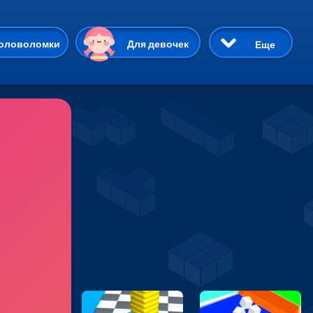
ию
оловоломки
Для девочек
Еще
3D
Приключения
Три в ряд
Пазлы
На двоих
Раскраски
Карточные
Драки
р Кот
Майнкрафт