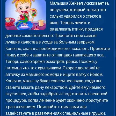
Малышка Хейзел ухаживает за
попугаем, который только что
сильно ударился о стекло в
окне. Теперь лечить и
развлекать птичку придется
девочке самостоятельно. Проявите свои самые
лучшие качества в уходе за больным зверьком.
Конечно, сначала необходимо его пожалеть. Прижмите
птицу к себе и защитите от нападок гавкающего пса.
Теперь самое время осмотреть ранки. Похоже, у
питомца что-то с крылышком. Скорее доставайте
аптечку из маминого комода и ищите ватку с йодом.
Конечно, малышу будет совсем несладко, когда вы
станете мазать рану лекарством. Дайте ему немного
вкусняшек, чтобы задобрить и подготовить к нелегкой
процедуре. Когда лечение будет окончено, приступите
к развлечениям. Поиграйте с ним сами или
задействуете в развлечениях специальные игрушки.