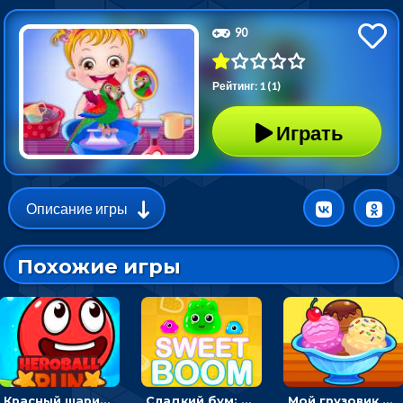
90
Рейтинг: 1 (1)
Играть
Описание игры
Похожие игры
Красный шарик-герой в бегах: прыгать, чтобы избегать препятствий
Сладкий бум: тапнуть, чтобы взорвать желейки - головоломка
Мой грузовик с мороженным: принимать заказы и готовить десерты