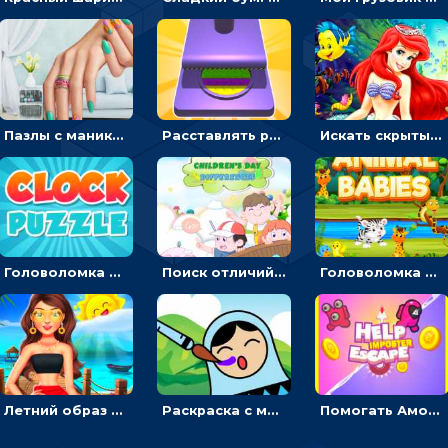
Пазлы с маникюром: собери идеальный рисунок для ногтей
Расставлять резиновые кубики, чтобы делать поп-ит - гиперказуальные
Искать скрытый алфавит на картинках с мультяшными героями - головоломка для детей
Головоломка с часами для детей: читать время по циферблату
Поиск отличий на картинках с детьми - головоломка
Головоломка Звери-малыши: открывай карточки по очереди, чтобы найти одинаковые
Летний образ для подруг: переодевать девочек для прогулки
Раскраска с матрешками для девочек
Помогать Амонг Ас бежать из комнаты через преграды - приключения