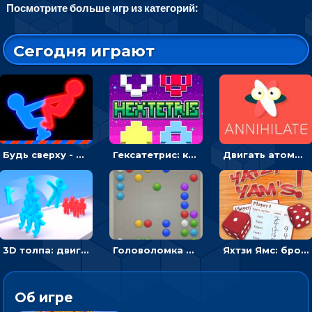
Посмотрите больше игр из категорий:
Сегодня играют
Будь сверху - борись с другом и выигрывай
Гексатетрис: кидать блок, чтобы складывать три в ряд - головоломка
Двигать атомы, чтобы соединить – головоломка
3D толпа: двигаться и собирать цветных человечков
Головоломка Линии: собери шарики в ряд из 5
Яхтзи Ямс: бросай кости и набери очков больше, чем у соперников
Об игре