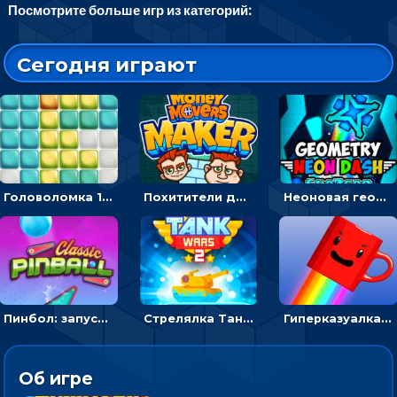
Посмотрите больше игр из категорий:
Сегодня играют
Головоломка 10х10
Похитители денег: управляйте друзьями и соберите все мешки с долларами
Неоновая геометрия: прыгай через препятствия и собирай шары
Пинбол: запускать шарик, чтобы выбивать очки
Стрелялка Танковые войны: бить по танку врага, чтобы уничтожить зло
Гиперказуалка Летающая чашка кофе: двигаться и собирать кубики сахара
Об игре