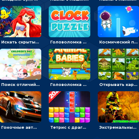
Искать скрытый алфавит на картинках с мультяшными героями - головоломка для детей
Головоломка с часами для детей: читать время по циферблату
Космический побег: двигать космонавта, чтобы попасть к кораблю
Поиск отличий на картинках с детьми - головоломка
Головоломка Звери-малыши: открывай карточки по очереди, чтобы найти одинаковые
Открывать картинки с динозаврами и складывать в пары по памяти - головоломка
Гоночные авто в пазлах: разбей картинку и собери снова
Тетрис с драгоценными камнями: расставляй блоки, чтобы получить линию - головоломка
Экстремальные пазлы с квадроциклами: собирать крутые тачки