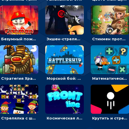
Безумный пожарный: направлять шланг, чтобы тушить горящие бревна
Экшен-стрелялка по зомби: целиться и попадать в бегущих монстров
Стикмен против Зомби: стрелять в зомби и развивать воина
Стратегия Хранители рощи: расставлять монстров, чтобы охранять камни от врагов
Морской бой: расставлять корабли и бить вражеские - для мальчиков
Математическая стрелялка: решать равенства, чтобы уничтожать монстров
Стрелялка с шариками по рождественским эльфам
Космическая линия фронта: соединять корабли и побеждать инопланетян
Крутить и стрелять по фигурам с цифрами - стрелялка шариками