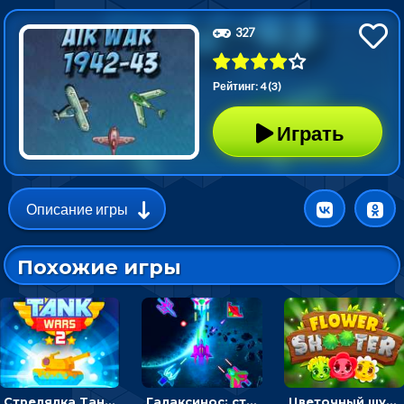
327
Рейтинг: 4 (3)
Играть
Описание игры
Похожие игры
Стрелялка Танковые войны: бить по танку врага, чтобы уничтожить зло
Галаксинос: стрелялка в космосе по врагам
Цветочный шутер: стрелять пчелками по цветам