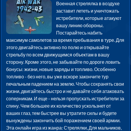
Военная стрелялка в воздухе
заставит лететь и уничтожать
истребители, которые атакуют
вашу линию обороны.
Постарайтесь набить
максимум самолетов за время пребывания в туре. Для
этого двигайтесь активно по полю и открывайте
стрельбу по всем движущимся объектам в вашу
сторону. Кроме этого, не забывайте по дороге ловить
бонусы: жизни, новые заряды и топливо. Особенно
топливо - без него, вы уже вскоре закончите тур
печальным падением на землю. Чтобы сохранять свои
жизни, двигайтесь быстро и не давайте себя атаковать
соперникам. И еще - нельзя пропускать истребители за
спину. Чем большее их количество ускользнет от
ваших глаз, тем быстрее вы утратите силы и будете
вынуждены закончить бой поражением своей армии.
Эта онлайн игра из жанра: Стрелялки, Для мальчиков,