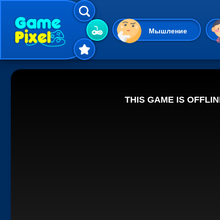
Мышление
Гиперказуальные
Одевалки
Шарики
Маджонг
Кликеры