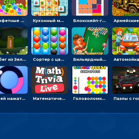
Конфетные кубики: двигать сладости в сторону, чтобы стрелять по целям
Кухонный маджонг: соединять пары посуды и расчищать поле
Блокскейп-головоломка: двигать блоки, чтобы достать элемент со звездой
Побег из Зеленого парка: решай ребусы, чтобы выбраться на свободу
Сортер с цветными шариками: размещать в колбах по цвету
Бильярдный пул: стрелять шариками, чтобы взрывать одинаковые
Успей нажать: кликай, чтобы попасть в цветной сектор круга
Математическая викторина мультиплеер: решать примеры на время
Головоломка Цветной квест: тапай по цветным точкам и перекрашивай поле