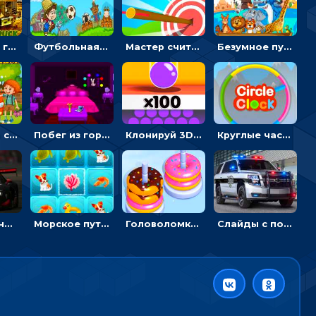
Армейские грузовики в пазлах: собери военную машину
Футбольная ферма: бей по мячу, чтобы забивать в ворота и ловить звезды
Мастер считать стрелы: увеличивать запас, чтобы поразить больше целей
Безумное путешествие друзей по миру: собирать пазлы из фото с животными
Автомойка со скрытыми звездами: ищи на время
Побег из горной деревни: решай головоломки, чтобы открыть ворота
Клонируй 3D шарики и сливай их в воронку
Круглые часы: ловить цветную стрелку в одинаковом участке циферблата
Пазлы с гоночными автомобилями: собери свой болид по частям
Морское путешествие: двигай блоки, чтобы соединять одинаковые по три в ря
Головоломка Сортер пончиков: двигать и соединять по цвету
Слайды с полицейскими машинами: перемещать пазлы, чтобы собрать картинку