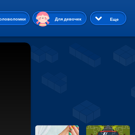
ию
оловоломки
Для девочек
Еще
3D
Приключения
Три в ряд
Пазлы
На двоих
Раскраски
Карточные
Драки
р Кот
Майнкрафт