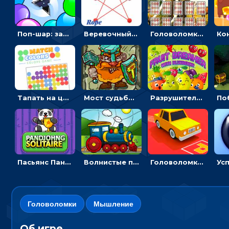
Поп-шар: запускать колючку, чтобы лопать воздушные шарики
Веревочный мастер: двигай узелки и развязывай их
Головоломка с животными: переворачивать карточки, чтобы находить пару
Тапать на цветные точки, чтобы взрывать одинаковые - три в ряд
Мост судьбы: прыгать по платформам и бить молотом орков
Разрушитель фруктов: стрелять ягодами по ананасам
Пасьянс Панджонг: собирать карты по порядку, чтобы очистить поле
Волнистые пазлы с транспортом: собирай картинку из частей
Головоломка Парк-стоянка: рисовать линии, чтобы парковать машины
Головоломки
Мышление
Об игре