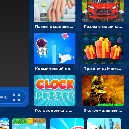
Пазлы с маникюром: собери идеальный рисунок для ногтей
Пазлы с машинами Форд: собирать картинки и открывать новые
Космический побег: двигать космонавта, чтобы попасть к кораблю
Три в ряд: Магические рождественские драгоценности
нуть
Головоломка с часами для детей: читать время по циферблату
Экстремальные пазлы с квадроциклами: собирать крутые тачки