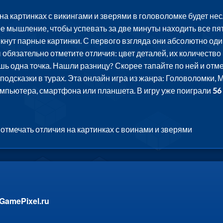
 на картинках с викингами и зверями в головоломке будет 
е мышление, чтобы успевать за две минуты находить все пят
кнут парные картинки. С первого взгляда они абсолютно один
 обязательно отметите отличия: цвет деталей, их количество
шь одна точка. Нашли разницу? Скорее тапайте по ней и отм
подсказки в турах. Эта онлайн игра из жанра: Головоломки,
компьютера, смартфона или планшета. В игру уже поиграли
56
отмечать отличия на картинках с воинами и зверями
GamePixel.ru