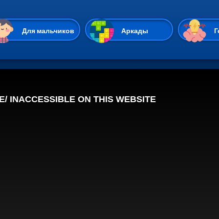
Перейти к основному содержан
Для мальчиков
Аркады
Г
Казуальные
Веселые
Стрелялки
Спортивные
Гонки
Unity
Экшены
Мультиплеер
Симуляторы
Стратегии
ИО
Пасьянс
Леди Баг и Супе