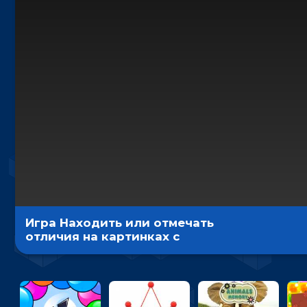
Игра Находить или отмечать
отличия на картинках с
викингами и зверями