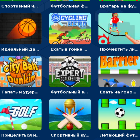
Спортивный чемпионат по пейнтболу: ударять по ракеткам, чтобы забивать футбольный мяч в ворота
Футбольная ферма: бей по мячу, чтобы забивать в ворота и ловить звезды
Вратарь на футбольном поле: тапай, чтобы отбивать мячи в воротах ногами и руками - спортивные
Идеальный данк: направлять пунктир в корзину и попадать мячом
Ехать в гонке на велосипедах через трамплины к финишу на скорость - спортивные
Прочертить линию, чтобы проехать на скейте, через преграды к финишу - для мальчиков
Тапать и удерживать баскетбольный мяч, чтобы попадать в кольца - спортивные
Футбольный вратарь: ловить мяч и отражать атаку соперника - спортивные
Ехать на гоночной машине, чтобы обходить преграды и собирать звезды - для мальчиков
Прицелиться и выстрелить мячиком для гольфа, чтобы попасть в лунку - спортивные
Спортивный кубок по крикету: отражать атаку и ударять по мячику битой
Летающий футбольный мяч: кликать и проходить между зелеными трубами