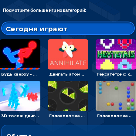
Посмотрите больше игр из категорий:
Сегодня играют
Будь сверху - борись с другом и выигрывай
Двигать атомы, чтобы соединить – головоломка
Гексатетрис: кидать блок, чтобы складывать три в ряд - головоломка
3D толпа: двигаться и собирать цветных человечков
Головоломка Ломтики: уложи фрагменты и получи круг
Головоломка Линии: собери шарики в ряд из 5