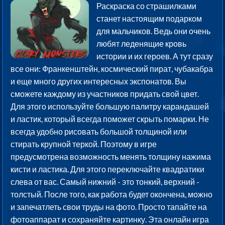
Раскраска со страшилками
станет настоящим подарком
для мальчиков. Ведь они очень
любят леденящие кровь
истории и их героев. А тут сразу
все они: Франкенштейн, космический пират, чубакабра
и еще много других интересных экспонатов. Вы
сможете каждому из участников придать свой цвет.
Для этого используйте большую палитру карандашей
и ластик, который всегда поможет скрыть помарки. Не
всегда удобно рисовать большой толщиной или
стирать крупной теркой. Поэтому в игре
предусмотрена возможность менять толщину нажима
кисти и ластика. Для этого переключайте квадратики
слева от вас. Самый нижний - это тонкий, верхний -
толстый. После того, как работа будет окончена, можно
и запечатлеть свои труды на фото. Просто тапайте на
фотоаппарат и сохраняйте картинку. Эта онлайн игра