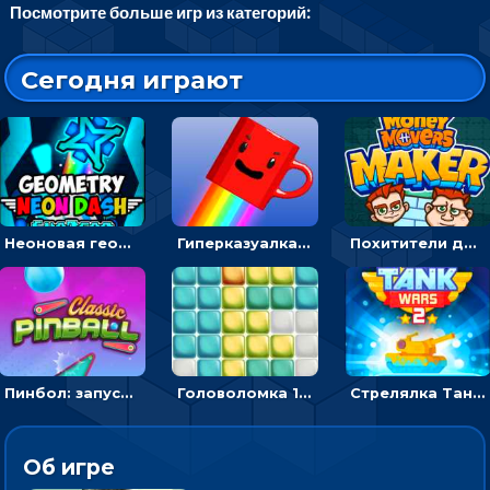
Посмотрите больше игр из категорий:
Сегодня играют
Неоновая геометрия: прыгай через препятствия и собирай шары
Гиперказуалка Летающая чашка кофе: двигаться и собирать кубики сахара
Похитители денег: управляйте друзьями и соберите все мешки с долларами
Пинбол: запускать шарик, чтобы выбивать очки
Головоломка 10х10
Стрелялка Танковые войны: бить по танку врага, чтобы уничтожить зло
Об игре