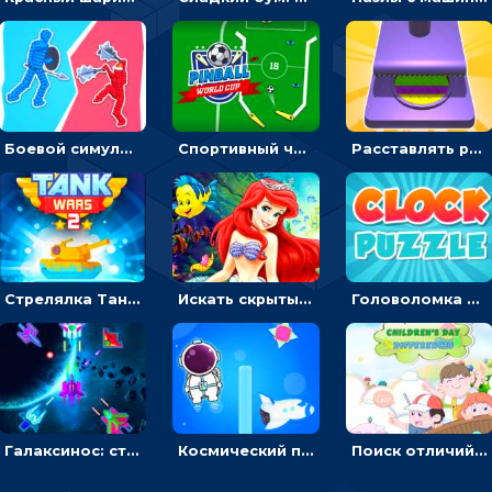
Боевой симулятор 3D: повтори позу рыцаря и победи врага
Спортивный чемпионат по пейнтболу: ударять по ракеткам, чтобы забивать футбольный мяч в ворота
Расставлять резиновые кубики, чтобы делать поп-ит - гиперказуальные
Стрелялка Танковые войны: бить по танку врага, чтобы уничтожить зло
Искать скрытый алфавит на картинках с мультяшными героями - головоломка для детей
Головоломка с часами для детей: читать время по циферблату
Галаксинос: стрелялка в космосе по врагам
Космический побег: двигать космонавта, чтобы попасть к кораблю
Поиск отличий на картинках с детьми - головоломка