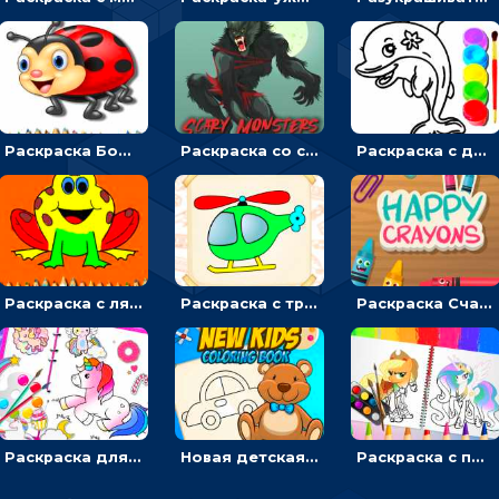
Раскраска Божья коровка: выбирать цвета и разукрашивать насекомых
Раскраска со страшилками - для мальчиков
Раскраска с дельфинами: разукрашивать рыб и фотографировать
Раскраска с лягушатами: выбирать жабу и красить
Раскраска с транспортом для мальчиков
Раскраска Счастливые мелки: выбирать и раскрашивать по образцу
Раскраска для девочек Милый единорог: кликать и разукрашивать
Новая детская книжка-раскраска: выбирать и рисовать
Раскраска с пони: выбирать цвета, чтобы делать ярких лошадок