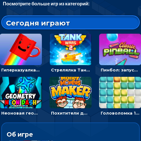
Посмотрите больше игр из категорий:
Сегодня играют
Гиперказуалка Летающая чашка кофе: двигаться и собирать кубики сахара
Стрелялка Танковые войны: бить по танку врага, чтобы уничтожить зло
Пинбол: запускать шарик, чтобы выбивать очки
Неоновая геометрия: прыгай через препятствия и собирай шары
Похитители денег: управляйте друзьями и соберите все мешки с долларами
Головоломка 10х10
Об игре